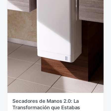
i
ó
n
Secadores de Manos 2.0: La
Transformación que Estabas