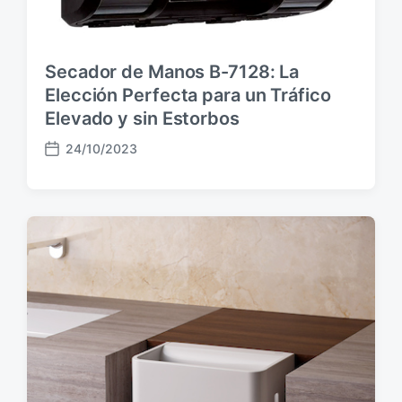
Secador de Manos B-7128: La
Elección Perfecta para un Tráfico
Elevado y sin Estorbos
24/10/2023
F
e
c
h
a
p
u
b
l
i
c
a
c