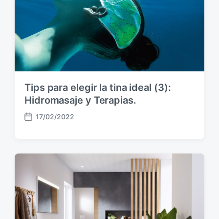
b
l
i
c
a
c
i
ó
Tips para elegir la tina ideal (3):
n
Hidromasaje y Terapias.
17/02/2022
F
e
c
h
a
p
u
b
l
i