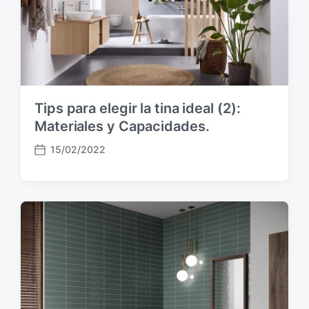
c
a
c
i
ó
n
Tips para elegir la tina ideal (2):
Materiales y Capacidades.
15/02/2022
F
e
c
h
a
p
u
b
l
i
c