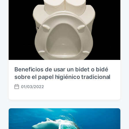
u
b
l
i
c
a
c
i
ó
n
Beneficios de usar un bidet o bidé
sobre el papel higiénico tradicional
01/03/2022
F
e
c
h
a
p
u