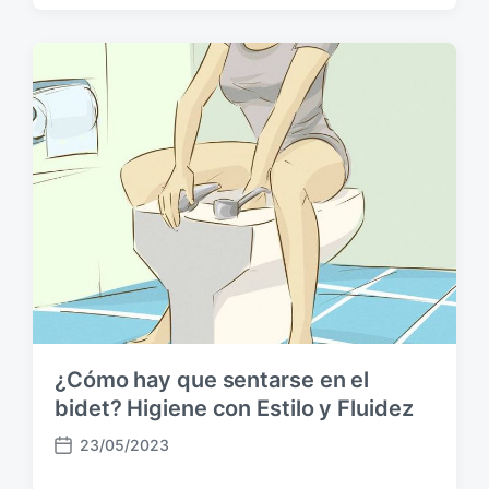
c
h
a
p
u
b
l
i
c
a
c
i
ó
n
¿Cómo hay que sentarse en el
bidet? Higiene con Estilo y Fluidez
23/05/2023
F
e