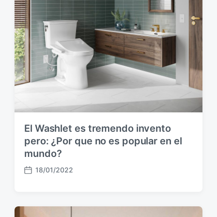
a
c
i
ó
n
El Washlet es tremendo invento
pero: ¿Por que no es popular en el
mundo?
18/01/2022
F
e
c
h
a