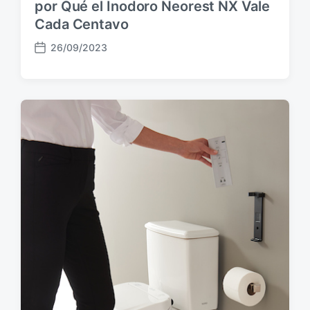
por Qué el Inodoro Neorest NX Vale
Cada Centavo
26/09/2023
F
e
c
h
a
p
u
b
l
i
c
a
c
i
ó
n