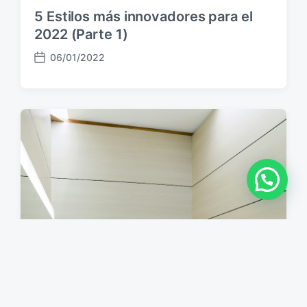
5 Estilos más innovadores para el
2022 (Parte 1)
06/01/2022
F
e
c
h
a
p
u
b
l
i
c
a
c
i
ó
n