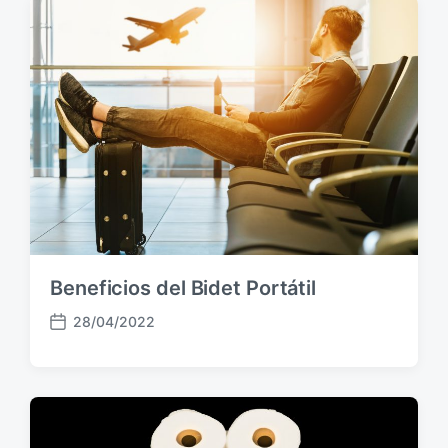
a
p
u
b
l
i
c
a
c
i
ó
n
Beneficios del Bidet Portátil
28/04/2022
F
e
c
h
a
p