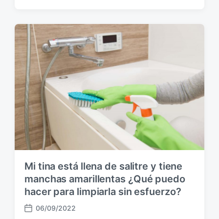
e
c
h
a
p
u
b
l
i
c
a
c
i
ó
n
Mi tina está llena de salitre y tiene
manchas amarillentas ¿Qué puedo
hacer para limpiarla sin esfuerzo?
06/09/2022
F