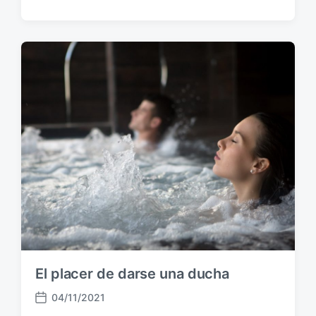
e
c
h
a
p
u
b
l
i
c
a
c
i
ó
n
El placer de darse una ducha
04/11/2021
F