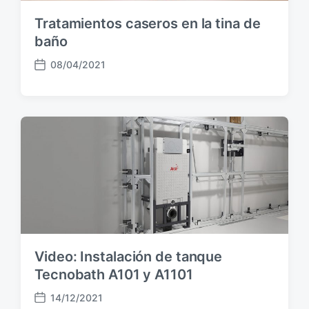
Tratamientos caseros en la tina de
baño
08/04/2021
F
e
c
h
a
p
u
b
l
i
c
a
c
Video: Instalación de tanque
i
Tecnobath A101 y A1101
ó
n
14/12/2021
F