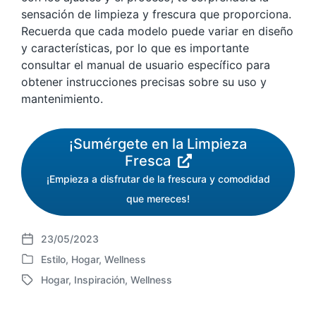
sensación de limpieza y frescura que proporciona.
Recuerda que cada modelo puede variar en diseño
y características, por lo que es importante
consultar el manual de usuario específico para
obtener instrucciones precisas sobre su uso y
mantenimiento.
¡Sumérgete en la Limpieza
Fresca
¡Empieza a disfrutar de la frescura y comodidad
que mereces!
23/05/2023
F
Estilo
,
Hogar
,
Wellness
e
P
c
Hogar
,
Inspiración
,
Wellness
u
E
h
b
t
a
l
i