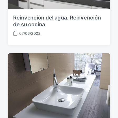
l
i
c
Reinvención del agua. Reinvención
a
c
de su cocina
i
07/06/2022
ó
F
n
e
c
h
a
p
u
b
l
i
c
a
c
i
ó