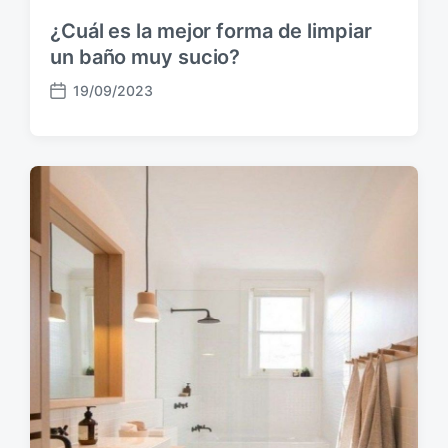
¿Cuál es la mejor forma de limpiar
un baño muy sucio?
19/09/2023
F
e
c
h
a
p
u
b
l
i
c
a
c
i
ó
n