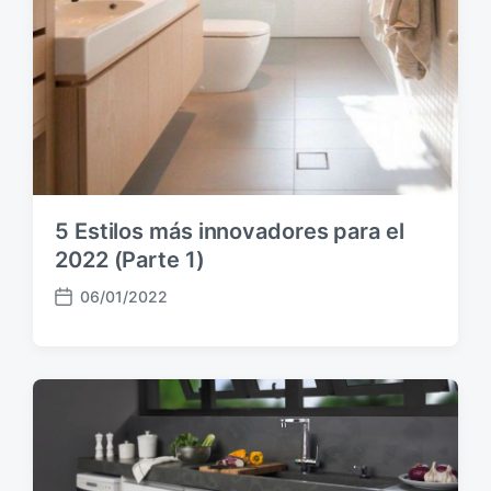
5 Estilos más innovadores para el
2022 (Parte 1)
06/01/2022
F
e
c
h
a
p
u
b