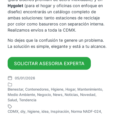
Hygolet
(para el hogar y oficinas con enfoque en
diseño) encontrarás un catálogo completo de
ambas soluciones: tanto estaciones de reciclaje
por color como basureros con separación interna.
Realizamos envíos a toda la CDMX.
No dejes que la confusión te genere un problema.
La solución es simple, elegante y está a tu alcance.
SOLICITAR ASESORIA EXPERTA
05/01/2026
F
e
Bienestar
,
Contenedores
,
Higiene
,
Hogar
,
Mantenimiento
,
c
Medio Ambiente
,
Negocio
,
News
,
Noticias
,
Novedad
,
P
h
Salud
,
Tendencia
u
a
b
p
l
CDMX
,
diy
,
higiene
,
idea
,
Inspiración
,
Norma NADF-024
,
u