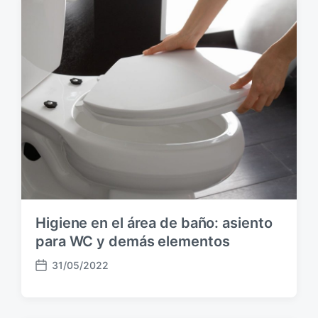
a
p
u
b
l
i
c
a
c
i
ó
n
Higiene en el área de baño: asiento
para WC y demás elementos
31/05/2022
F
e
c
h