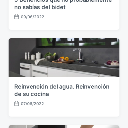
no sabías del bidet
09/06/2022
F
e
c
h
a
p
u
b
l
i
c
Reinvención del agua. Reinvención
a
c
de su cocina
i
07/06/2022
ó
F
n
e
c
h