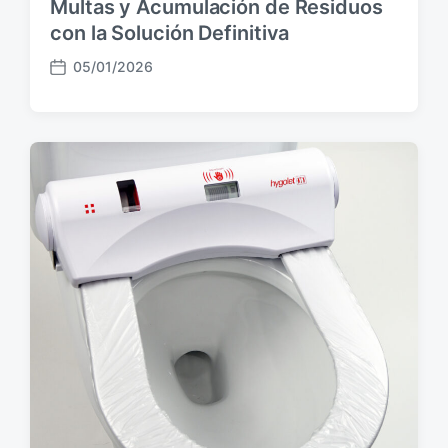
Multas y Acumulación de Residuos
con la Solución Definitiva
05/01/2026
F
e
c
h
a
p
u
b
l
i
c
a
c
i
ó
n