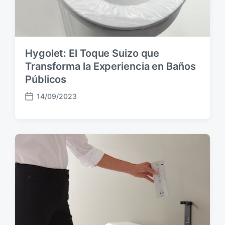
Hygolet: El Toque Suizo que
Transforma la Experiencia en Baños
Públicos
14/09/2023
F
e
c
h
a
p
u
b
l
i
c
a