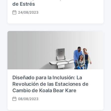
de Estrés
24/08/2023
F
e
c
h
a
p
u
b
l
i
c
a
Diseñado para la Inclusión: La
c
i
Revolución de las Estaciones de
ó
Cambio de Koala Bear Kare
n
08/08/2023
F
e