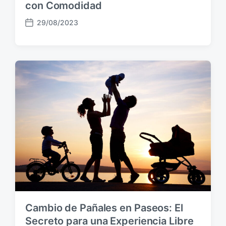
con Comodidad
29/08/2023
F
e
c
h
a
p
u
b
l
i
c
a
c
i
ó
n
Cambio de Pañales en Paseos: El
Secreto para una Experiencia Libre