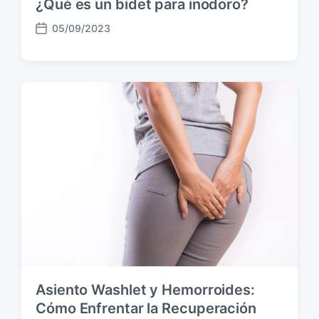
¿Qué es un bidet para inodoro?
05/09/2023
F
e
c
h
a
p
u
b
l
i
c
a
c
i
ó
n
Asiento Washlet y Hemorroides:
Cómo Enfrentar la Recuperación