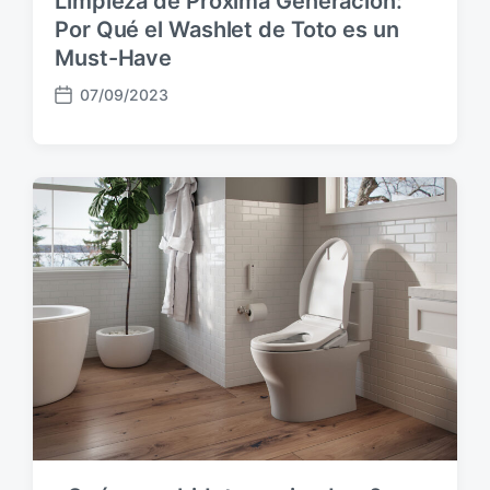
Limpieza de Próxima Generación:
Por Qué el Washlet de Toto es un
Must-Have
07/09/2023
F
e
c
h
a
p
u
b
l
i
c
a
c
i
ó
n