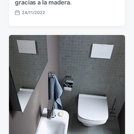
gracias a la madera.
24/11/2022
F
e
c
h
a
p
u
b
l
i
c
a
c
i
ó
n