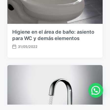
i
ó
n
Higiene en el área de baño: asiento
para WC y demás elementos
31/05/2022
F
e
c
h
a
p
u
b
l
i
c
a