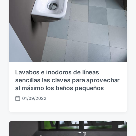
Lavabos e inodoros de líneas
sencillas las claves para aprovechar
al máximo los baños pequeños
01/09/2022
F
e
c
h
a
p