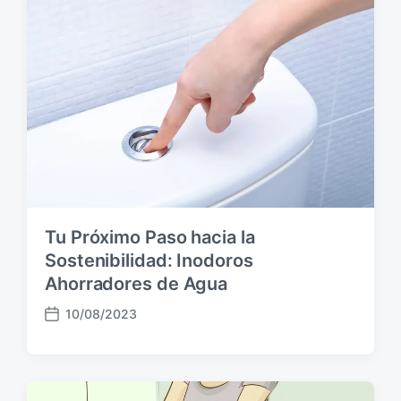
p
u
b
l
i
c
a
c
i
ó
n
Tu Próximo Paso hacia la
Sostenibilidad: Inodoros
Ahorradores de Agua
10/08/2023
F
e
c
h
a