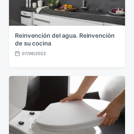
u
b
l
i
c
Reinvención del agua. Reinvención
a
c
de su cocina
i
07/06/2022
ó
F
n
e
c
h
a
p
u
b
l
i
c
a
c