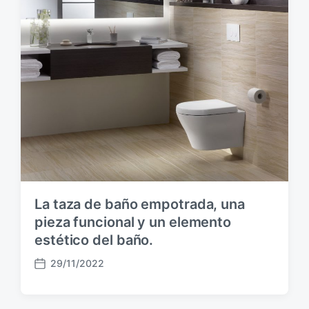
p
u
b
l
i
c
a
c
i
ó
n
La taza de baño empotrada, una
pieza funcional y un elemento
estético del baño.
29/11/2022
F
e
c