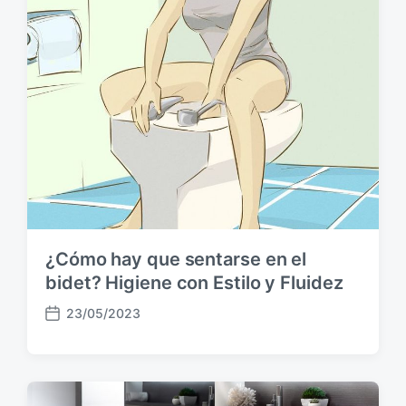
p
u
b
l
i
c
a
c
i
ó
n
¿Cómo hay que sentarse en el
bidet? Higiene con Estilo y Fluidez
23/05/2023
F
e
c
h
a