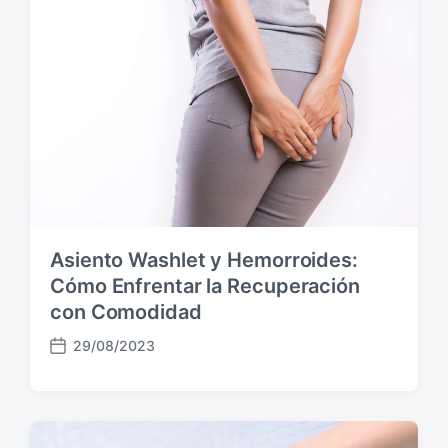
p
u
b
l
i
c
a
c
i
ó
n
Asiento Washlet y Hemorroides:
Cómo Enfrentar la Recuperación
con Comodidad
29/08/2023
F
e
c
h
a