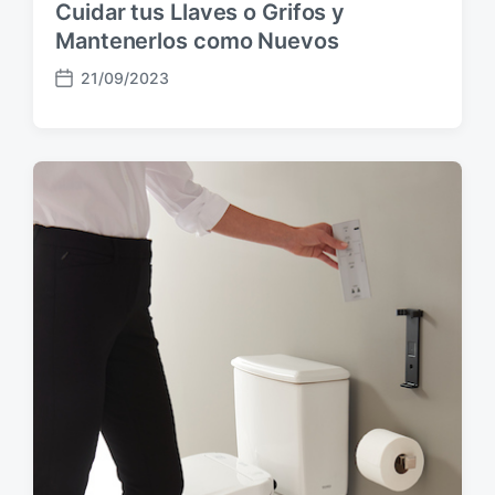
Cuidar tus Llaves o Grifos y
Mantenerlos como Nuevos
21/09/2023
F
e
c
h
a
p
u
b
l
i
c
a
c
i
ó
n