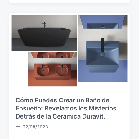
c
h
a
p
u
b
l
i
c
a
c
i
ó
n
Cómo Puedes Crear un Baño de
Ensueño: Revelamos los Misterios
Detrás de la Cerámica Duravit.
22/08/2023
F
e