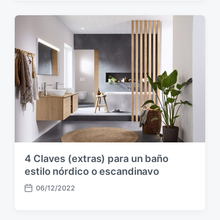
c
h
a
p
u
b
l
i
c
a
c
i
ó
n
4 Claves (extras) para un baño
estilo nórdico o escandinavo
06/12/2022
F
e
c