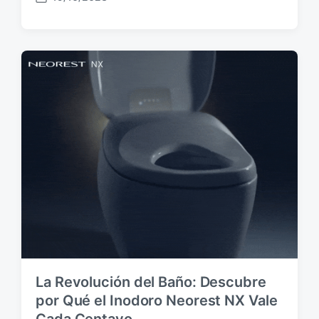
F
e
c
h
a
p
u
b
l
i
c
a
c
i
ó
n
La Revolución del Baño: Descubre
por Qué el Inodoro Neorest NX Vale
Cada Centavo