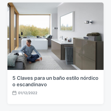
h
a
p
u
b
l
i
c
a
c
i
ó
n
5 Claves para un baño estilo nórdico
o escandinavo
01/12/2022
F
e
c
h