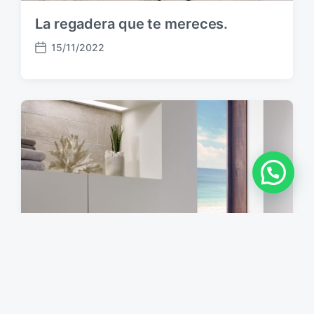
La regadera que te mereces.
15/11/2022
F
e
c
h
a
p
u
b
l
i
c
a
c
i
ó
n