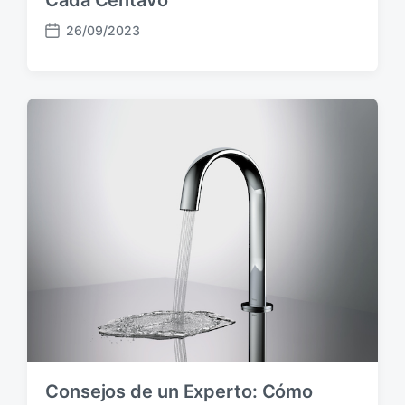
26/09/2023
F
e
c
h
a
p
u
b
l
i
c
a
c
i
ó
n
Consejos de un Experto: Cómo