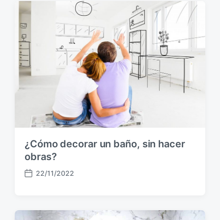
a
p
u
b
l
i
c
a
c
i
ó
n
¿Cómo decorar un baño, sin hacer
obras?
22/11/2022
F
e
c
h
a