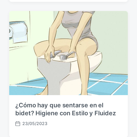
c
h
a
p
u
b
l
i
c
a
c
i
ó
n
¿Cómo hay que sentarse en el
bidet? Higiene con Estilo y Fluidez
23/05/2023
F
e