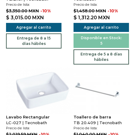
Precio de lista:
Precio de lista:
$3,350.00 MXN
-10%
$1,458.00 MXN
-10%
$ 3,015.00
MXN
$ 1,312.20
MXN
Agregar al carrito
Agregar al carrito
Disponible en Stock:
Entrega de 8 a 15
5
días hábiles
Entrega de 5 a 8 días
hábiles
Lavabo Rectangular
Toallero de barra
LC-027 | Tecnobath
TB 20.409 | Tecnobath
Precio de lista:
Precio de lista:
$2,019.59 MXN
-10%
$1,040.00 MXN
-10%