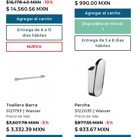
$16,178.40 MXN
-10%
$ 990.00
MXN
$ 14,560.56
MXN
Agregar al carrito
Agregar al carrito
Disponible en Stock:
1
Entrega de 8 a 15
días hábiles
Entrega de 5 a 8 días
hábiles
NUEVO
Toallero Barra
Percha
S121793 | Wasser
S122035 | Wasser
Precio de lista:
Precio de lista:
$3,507.78 MXN
-5%
$877.55 MXN
-5%
$ 3,332.39
MXN
$ 833.67
MXN