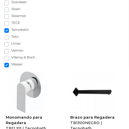
Scarabeo
Sloan
Steamist
TECE
Tecnobath
Toto
Urrea
Valmex
Villeroy & Boch
Wasser
Monomando para
Brazo para Regadera
Regadera
TB1300NEGRO |
TB12.101 | Tecnobath
Tecnobath