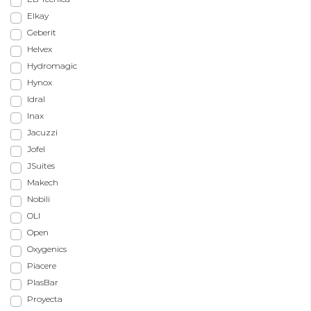
Elkay
Geberit
Helvex
Hydromagic
Hynox
Idral
Inax
Jacuzzi
Jofel
JSuites
Makech
Nobili
OLI
Open
Oxygenics
Piacere
PlasBar
Proyecta