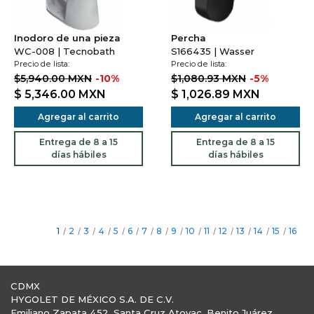
Inodoro de una pieza
Percha
WC-008 | Tecnobath
S166435 | Wasser
Precio de lista:
Precio de lista:
$5,940.00 MXN
-10%
$1,080.93 MXN
-5%
$ 5,346.00
MXN
$ 1,026.89
MXN
Agregar al carrito
Agregar al carrito
Entrega de 8 a 15
Entrega de 8 a 15
días hábiles
días hábiles
1
/
2
/
3
/
4
/
5
/
6
/
7
/
8
/
9
/
10
/
11
/
12
/
13
/
14
/
15
/
16
CDMX
HYGOLET DE MÉXICO S.A. DE C.V.
Emiliano Zapata 452, Santa Cruz Atoyac, Benito Juárez,