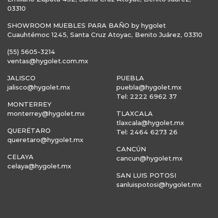
03310
SHOWROOM MUEBLES PARA BAÑO by hygolet
Cuauhtémoc 1245, Santa Cruz Atoyac, Benito Juárez, 03310
(55) 5605-3214
ventas@hygolet.com.mx
JALISCO
PUEBLA
jalisco@hygolet.mx
puebla@hygolet.mx
Tel: 2222 6962 37
MONTERREY
monterrey@hygolet.mx
TLAXCALA
tlaxcala@hygolet.mx
QUERÉTARO
Tel: 2464 6273 26
queretaro@hygolet.mx
CANCÚN
CELAYA
cancun@hygolet.mx
celaya@hygolet.mx
SAN LUIS POTOSI
sanluispotosi@hygolet.mx