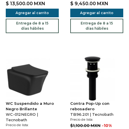
$ 13,500.00
MXN
$ 9,450.00
MXN
Agregar al carrito
Agregar al carrito
Entrega de 8 a 15
Entrega de 8 a 15
días hábiles
días hábiles
WC Suspendido a Muro
Contra Pop-Up con
Negro Brillante
rebosadero
WC-012NEGRO |
TB96.201 | Tecnobath
Tecnobath
Precio de lista:
Precio de lista:
$1,100.00 MXN
-10%