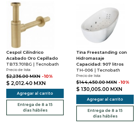
Cespol Cilíndrico
Tina Freestanding con
Acabado Oro Cepillado
Hidromasaje
TB73.701BG | Tecnobath
Capacidad: 907 litros
Precio de lista:
TH-006 | Tecnobath
$2,236.00 MXN
-10%
Precio de lista:
$144,450.00 MXN
-10%
$ 2,012.40
MXN
$ 130,005.00
MXN
Agregar al carrito
Agregar al carrito
Entrega de 8 a 15
días hábiles
Entrega de 8 a 15
días hábiles