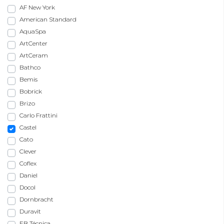
AF New York
American Standard
AquaSpa
ArtCenter
ArtCeram
Bathco
Bemis
Bobrick
Brizo
Carlo Frattini
Castel
Cato
Clever
Coflex
Daniel
Docol
Dornbracht
Duravit
EB Técnica