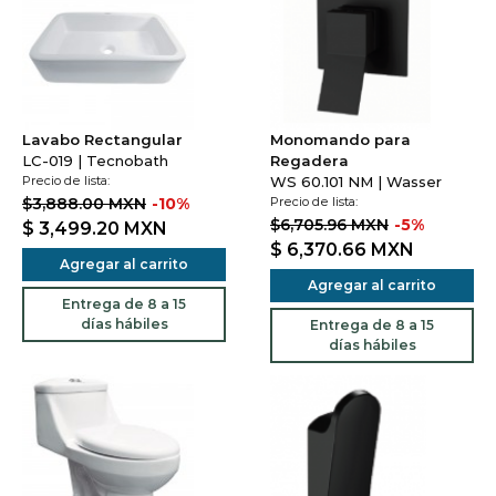
Lavabo Rectangular
Monomando para
LC-019 | Tecnobath
Regadera
Precio de lista:
WS 60.101 NM | Wasser
$3,888.00 MXN
-10%
Precio de lista:
$6,705.96 MXN
-5%
$ 3,499.20
MXN
$ 6,370.66
MXN
Agregar al carrito
Agregar al carrito
Entrega de 8 a 15
días hábiles
Entrega de 8 a 15
días hábiles