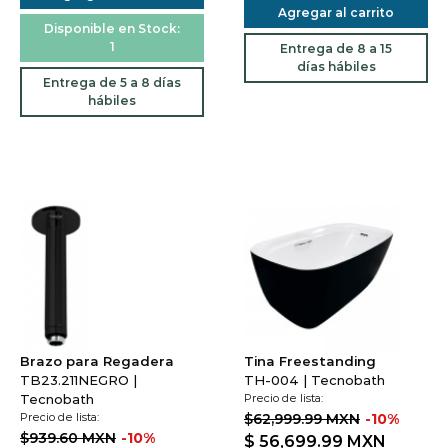
Agregar al carrito
Disponible en Stock:
1
Entrega de 8 a 15
días hábiles
Entrega de 5 a 8 días
hábiles
Brazo para Regadera
Tina Freestanding
TB23.211NEGRO |
TH-004 | Tecnobath
Tecnobath
Precio de lista:
Precio de lista:
$62,999.99 MXN
-10%
$939.60 MXN
-10%
$ 56,699.99
MXN