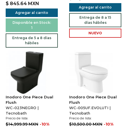
$ 845.64
MXN
Agregar al carrito
Agregar al carrito
Entrega de 8 a 15
Disponible en Stock:
días hábiles
1
NUEVO
Entrega de 5 a 8 días
hábiles
Inodoro One Piece Dual
Inodoro One Piece Dual
Flush
Flush
WC-023NEGRO |
WC-005UF.EVOLUTI |
Tecnobath
Tecnobath
Precio de lista:
Precio de lista:
$14,999.99 MXN
-10%
$10,500.00 MXN
-10%