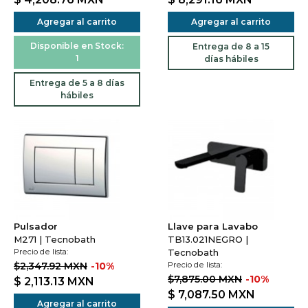
Agregar al carrito
Agregar al carrito
Disponible en Stock:
Entrega de 8 a 15
1
días hábiles
Entrega de 5 a 8 días
hábiles
Pulsador
Llave para Lavabo
M271 | Tecnobath
TB13.021NEGRO |
Precio de lista:
Tecnobath
$2,347.92 MXN
-10%
Precio de lista:
$7,875.00 MXN
-10%
$ 2,113.13
MXN
$ 7,087.50
MXN
Agregar al carrito