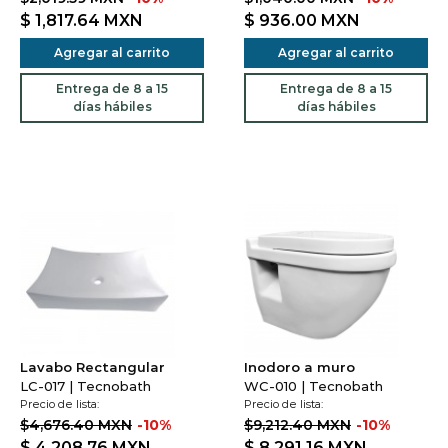
$ 1,817.64
MXN
$ 936.00
MXN
Agregar al carrito
Agregar al carrito
Entrega de 8 a 15
Entrega de 8 a 15
días hábiles
días hábiles
Lavabo Rectangular
Inodoro a muro
LC-017 | Tecnobath
WC-010 | Tecnobath
Precio de lista:
Precio de lista:
$4,676.40 MXN
-10%
$9,212.40 MXN
-10%
$ 4,208.76
MXN
$ 8,291.16
MXN