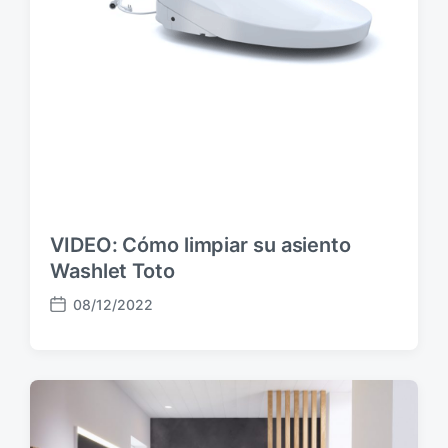
c
i
ó
n
VIDEO: Cómo limpiar su asiento
Washlet Toto
08/12/2022
F
e
c
h
a
p
u