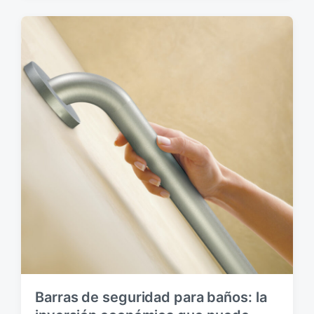
h
a
p
u
b
l
i
c
a
c
i
ó
n
Barras de seguridad para baños: la