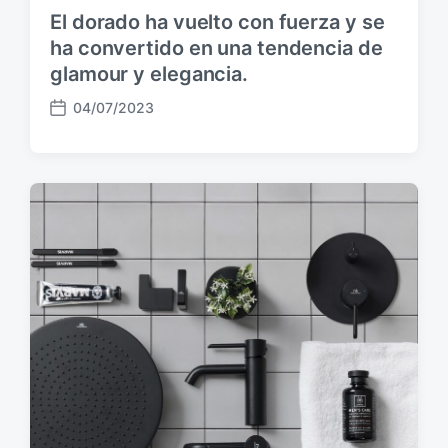
n
El dorado ha vuelto con fuerza y se
ha convertido en una tendencia de
glamour y elegancia.
04/07/2023
F
e
c
h
a
p
u
b
l
i
c
a
c
i
ó
n