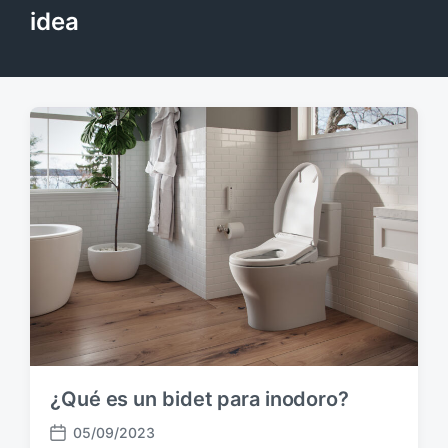
idea
¿Qué es un bidet para inodoro?
05/09/2023
F