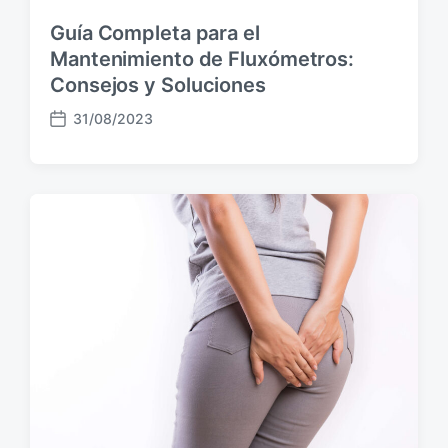
Guía Completa para el
Mantenimiento de Fluxómetros:
Consejos y Soluciones
31/08/2023
F
e
c
h
a
p
u
b
l
i
c
a
c
i
ó
n