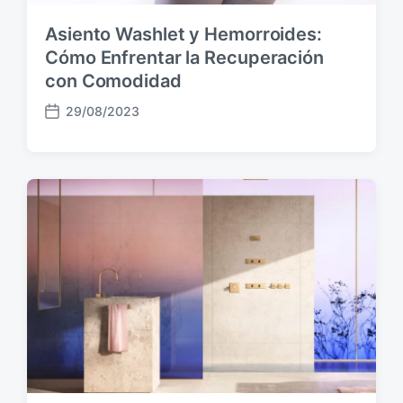
Asiento Washlet y Hemorroides:
Cómo Enfrentar la Recuperación
con Comodidad
29/08/2023
F
e
c
h
a
p
u
b
l
i
c
a
c
i
ó