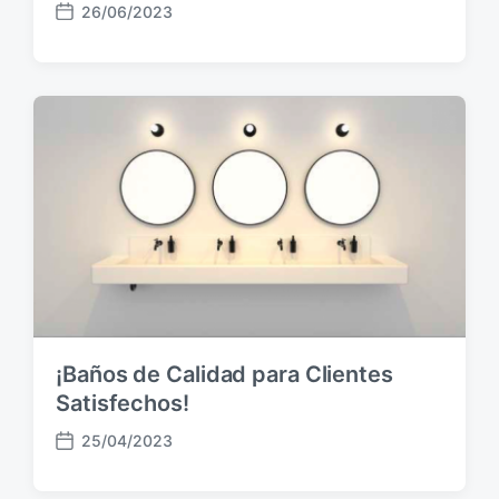
26/06/2023
F
e
c
h
a
p
u
b
l
i
c
a
c
i
ó
¡Baños de Calidad para Clientes
n
Satisfechos!
25/04/2023
F
e
c