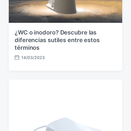
¿WC o inodoro? Descubre las
diferencias sutiles entre estos
términos
14/03/2023
F
e
c
h
a
p
u
b
l
i
c
a