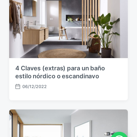
b
l
i
c
a
c
i
ó
n
4 Claves (extras) para un baño
estilo nórdico o escandinavo
06/12/2022
F
e
c
h
a
p
u
b