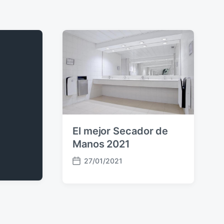
El mejor Secador de
Manos 2021
27/01/2021
F
e
c
h
a
p