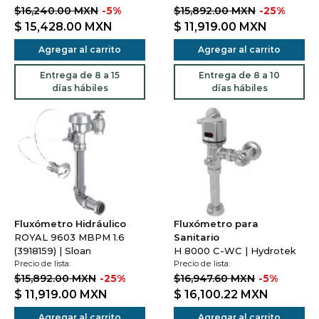
$16,240.00 MXN
-5%
$15,892.00 MXN
-25%
$ 15,428.00
MXN
$ 11,919.00
MXN
Agregar al carrito
Agregar al carrito
Entrega de 8 a 15
Entrega de 8 a 10
días hábiles
días hábiles
Fluxómetro Hidráulico
Fluxómetro para
ROYAL 9603 MBPM 1.6
Sanitario
(3918159) | Sloan
H 8000 C-WC | Hydrotek
Precio de lista:
Precio de lista:
$15,892.00 MXN
-25%
$16,947.60 MXN
-5%
$ 11,919.00
MXN
$ 16,100.22
MXN
Agregar al carrito
Agregar al carrito