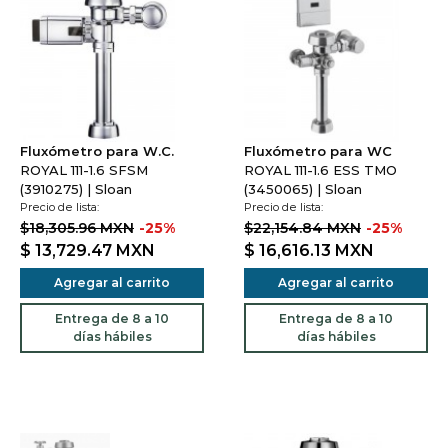
Fluxómetro para W.C.
Fluxómetro para WC
ROYAL 111-1.6 SFSM
ROYAL 111-1.6 ESS TMO
(3910275) | Sloan
(3450065) | Sloan
Precio de lista:
Precio de lista:
$18,305.96 MXN
-25%
$22,154.84 MXN
-25%
$ 13,729.47
MXN
$ 16,616.13
MXN
Agregar al carrito
Agregar al carrito
Entrega de 8 a 10
Entrega de 8 a 10
días hábiles
días hábiles