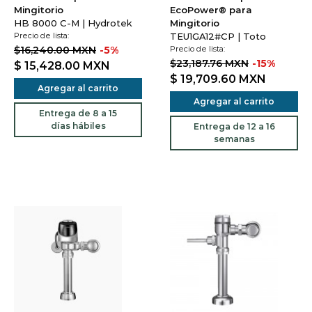
Mingitorio
EcoPower® para
HB 8000 C-M | Hydrotek
Mingitorio
Precio de lista:
TEU1GA12#CP | Toto
$16,240.00 MXN
-5%
Precio de lista:
$23,187.76 MXN
-15%
$ 15,428.00
MXN
$ 19,709.60
MXN
Agregar al carrito
Agregar al carrito
Entrega de 8 a 15
días hábiles
Entrega de 12 a 16
semanas