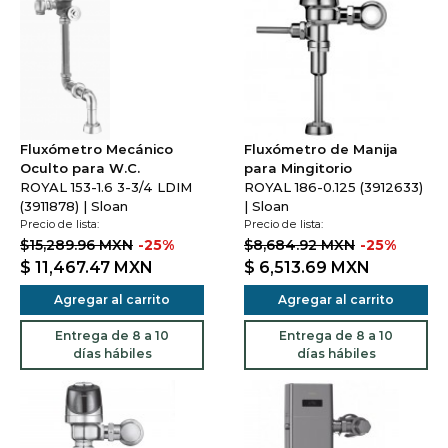
Fluxómetro Mecánico
Fluxómetro de Manija
Oculto para W.C.
para Mingitorio
ROYAL 153-1.6 3-3/4 LDIM
ROYAL 186-0.125 (3912633)
(3911878) | Sloan
| Sloan
Precio de lista:
Precio de lista:
$15,289.96 MXN
-25%
$8,684.92 MXN
-25%
$ 11,467.47
MXN
$ 6,513.69
MXN
Agregar al carrito
Agregar al carrito
Entrega de 8 a 10
Entrega de 8 a 10
días hábiles
días hábiles