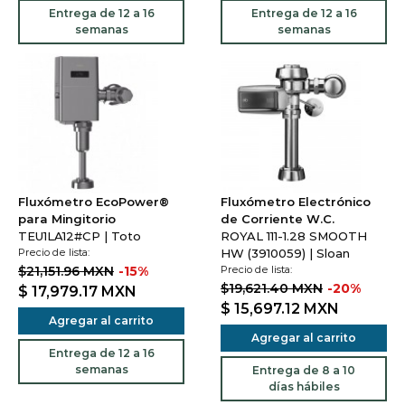
Entrega de 12 a 16
Entrega de 12 a 16
semanas
semanas
Fluxómetro EcoPower®
Fluxómetro Electrónico
para Mingitorio
de Corriente W.C.
TEU1LA12#CP | Toto
ROYAL 111-1.28 SMOOTH
Precio de lista:
HW (3910059) | Sloan
$21,151.96 MXN
-15%
Precio de lista:
$19,621.40 MXN
-20%
$ 17,979.17
MXN
$ 15,697.12
MXN
Agregar al carrito
Agregar al carrito
Entrega de 12 a 16
semanas
Entrega de 8 a 10
días hábiles