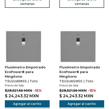
semanas
semanas
Fluxómetro Empotrado
Fluxómetro Empotrado
EcoPower® para
EcoPower® para
Mingitorio
Mingitorio
TEU2UA11#SS | Toto
TEU2UA12#SS | Toto
Precio de lista:
Precio de lista:
$28,521.56 MXN
-15%
$28,521.56 MXN
-15%
$ 24,243.32
MXN
$ 24,243.32
MXN
Agregar al carrito
Agregar al carrito