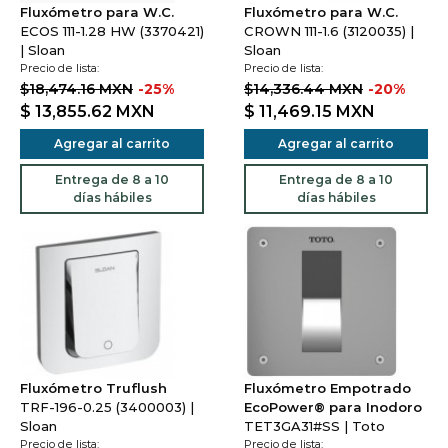
Fluxómetro para W.C.
Fluxómetro para W.C.
ECOS 111-1.28 HW (3370421)
CROWN 111-1.6 (3120035) |
| Sloan
Sloan
Precio de lista:
Precio de lista:
$18,474.16 MXN
-25%
$14,336.44 MXN
-20%
$ 13,855.62
MXN
$ 11,469.15
MXN
Agregar al carrito
Agregar al carrito
Entrega de 8 a 10
Entrega de 8 a 10
días hábiles
días hábiles
Fluxómetro Truflush
Fluxómetro Empotrado
TRF-196-0.25 (3400003) |
EcoPower® para Inodoro
Sloan
TET3GA31#SS | Toto
Precio de lista:
Precio de lista: