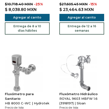
$10,718.40 MXN
-25%
$27,605.45 MXN
-15%
$ 8,038.80
MXN
$ 23,464.63
MXN
Agregar al carrito
Agregar al carrito
Entrega de 8 a 10
Entrega de 12 a 16
días hábiles
semanas
Fluxómetro para
Fluxómetro Hidráulico
Sanitario
ROYAL 9603 MBFW 1.6
HB 8000 C-WC | Hydrotek
(3918197) | Sloan
Precio de lista:
Precio de lista: