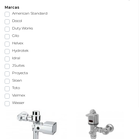
Marcas
American Standard
Docol
Duty Works
Gllo
Helvex
Hydrotek
Idral
JSuites
Proyecta
Sloan
Toto
Valmex
Wasser