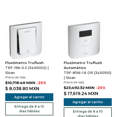
Fluxómetro Truflush
Fluxómetro Truflush
TRF-196-0.5 (3400002) |
Automático
Sloan
TRF-8156-1.6 OR (3400100)
Precio de lista:
| Sloan
$10,718.40 MXN
-25%
Precio de lista:
$23,492.32 MXN
-25%
$ 8,038.80
MXN
$ 17,619.24
MXN
Agregar al carrito
Agregar al carrito
Entrega de 8 a 10
días hábiles
Entrega de 8 a 10
días hábiles