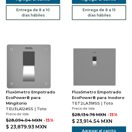
Entrega de 8 a 10
Entrega de 8 a 15
días hábiles
días hábiles
Fluxómetro Empotrado
Fluxómetro Empotrado
EcoPower® para
EcoPower® para Inodoro
Mingitorio
TET2LA31#SS | Toto
TEU3LA12#SS | Toto
Precio de lista:
Precio de lista:
$28,134.76 MXN
-15%
$28,094.04 MXN
-15%
$ 23,914.54
MXN
$ 23,879.93
MXN
Agregar al carrito