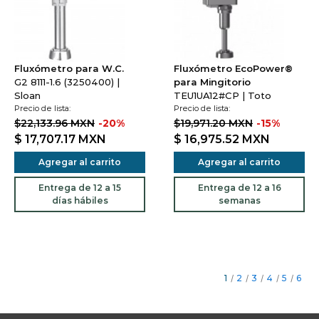
Fluxómetro para W.C.
Fluxómetro EcoPower®
G2 8111-1.6 (3250400) |
para Mingitorio
Sloan
TEU1UA12#CP | Toto
Precio de lista:
Precio de lista:
$22,133.96 MXN
-20%
$19,971.20 MXN
-15%
$ 17,707.17
MXN
$ 16,975.52
MXN
Agregar al carrito
Agregar al carrito
Entrega de 12 a 15
Entrega de 12 a 16
días hábiles
semanas
1
/
2
/
3
/
4
/
5
/
6