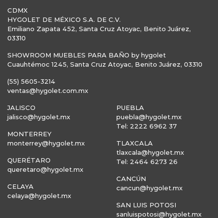
CDMX
HYGOLET DE MÉXICO S.A. DE C.V.
Emiliano Zapata 452, Santa Cruz Atoyac, Benito Juárez,
03310
SHOWROOM MUEBLES PARA BAÑO by hygolet
Cuauhtémoc 1245, Santa Cruz Atoyac, Benito Juárez, 03310
(55) 5605-3214
ventas@hygolet.com.mx
JALISCO
PUEBLA
jalisco@hygolet.mx
puebla@hygolet.mx
Tel: 2222 6962 37
MONTERREY
monterrey@hygolet.mx
TLAXCALA
tlaxcala@hygolet.mx
QUERÉTARO
Tel: 2464 6273 26
queretaro@hygolet.mx
CANCÚN
CELAYA
cancun@hygolet.mx
celaya@hygolet.mx
SAN LUIS POTOSI
sanluispotosi@hygolet.mx