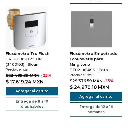
Fluxómetro Tru Flush
Fluxómetro Empotrado
TRF-8196-0.25 OR
EcoPower® para
(3400103) | Sloan
Mingitorio
Precio de lista:
TEU2LA11#SS | Toto
$23,492.32 MXN
-25%
Precio de lista:
$29,376.59 MXN
-15%
$ 17,619.24
MXN
$ 24,970.10
MXN
Agregar al carrito
Agregar al carrito
Entrega de 8 a 10
días hábiles
Entrega de 12 a 16
semanas