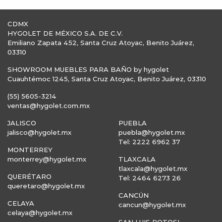
CDMX
HYGOLET DE MÉXICO S.A. DE C.V.
Emiliano Zapata 452, Santa Cruz Atoyac, Benito Juárez,
03310
SHOWROOM MUEBLES PARA BAÑO by hygolet
Cuauhtémoc 1245, Santa Cruz Atoyac, Benito Juárez, 03310
(55) 5605-3214
ventas@hygolet.com.mx
JALISCO
PUEBLA
jalisco@hygolet.mx
puebla@hygolet.mx
Tel: 2222 6962 37
MONTERREY
monterrey@hygolet.mx
TLAXCALA
tlaxcala@hygolet.mx
QUERÉTARO
Tel: 2464 6273 26
queretaro@hygolet.mx
CANCÚN
CELAYA
cancun@hygolet.mx
celaya@hygolet.mx