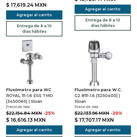
$ 17,619.24
MXN
Agregar al carrito
Agregar al carrito
Entrega de 8 a 10
días hábiles
Entrega de 8 a 10
días hábiles
Fluxómetro para WC
Fluxómetro para W.C.
ROYAL 111-1.6 ESS TMO
G2 8111-1.6 (3250400) |
(3450065) | Sloan
Sloan
Precio de lista:
Precio de lista:
$22,154.84 MXN
-25%
$22,133.96 MXN
-20%
$ 16,616.13
MXN
$ 17,707.17
MXN
Agregar al carrito
Agregar al carrito