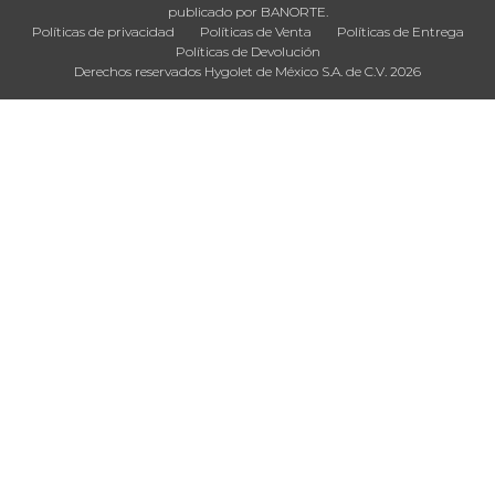
publicado por BANORTE.
Políticas de privacidad
Políticas de Venta
Políticas de Entrega
Políticas de Devolución
Derechos reservados Hygolet de México S.A. de C.V. 2026