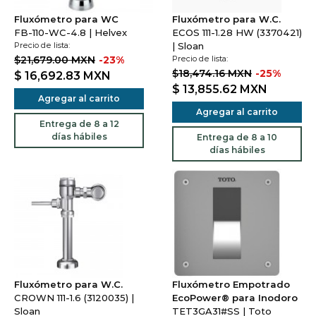
Fluxómetro para WC
Fluxómetro para W.C.
FB-110-WC-4.8 | Helvex
ECOS 111-1.28 HW (3370421)
Precio de lista:
| Sloan
$21,679.00 MXN
-23%
Precio de lista:
$18,474.16 MXN
-25%
$ 16,692.83
MXN
$ 13,855.62
MXN
Agregar al carrito
Agregar al carrito
Entrega de 8 a 12
días hábiles
Entrega de 8 a 10
días hábiles
Fluxómetro para W.C.
Fluxómetro Empotrado
CROWN 111-1.6 (3120035) |
EcoPower® para Inodoro
Sloan
TET3GA31#SS | Toto