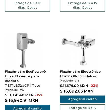
Entrega de 8 a 10
Entrega de 12 a 15
días hábiles
días hábiles
Fluxómetro EcoPower®
Fluxómetro Electrónico
Ultra Eficiente para
FB-110-38-3.5 | Helvex
Inodoro
Precio de lista:
TET1LB32#CP | Toto
$21,679.00 MXN
-23%
Precio de lista:
$ 16,692.83
MXN
$19,930.48 MXN
-15%
Agregar al carrito
$ 16,940.91
MXN
Entrega de 8 a 12
Agregar al carrito