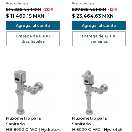
Precio de lista:
Precio de lista:
$14,336.44 MXN
-20%
$27,605.45 MXN
-15%
$ 11,469.15
MXN
$ 23,464.63
MXN
Agregar al carrito
Agregar al carrito
Entrega de 8 a 10
Entrega de 12 a 16
días hábiles
semanas
Fluxómetro para
Fluxómetro para
Sanitario
Sanitario
HB 8000 C-WC | Hydrotek
H 8000 C-WC | Hydrotek