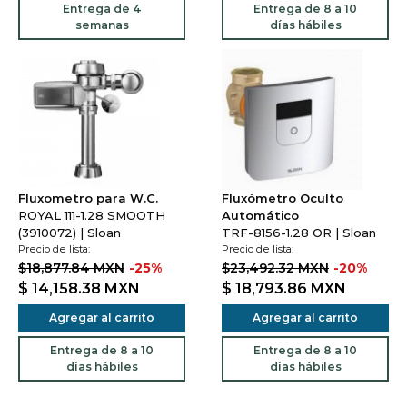
Entrega de 4
Entrega de 8 a 10
semanas
días hábiles
Fluxometro para W.C.
Fluxómetro Oculto
ROYAL 111-1.28 SMOOTH
Automático
(3910072) | Sloan
TRF-8156-1.28 OR | Sloan
Precio de lista:
Precio de lista:
$18,877.84 MXN
-25%
$23,492.32 MXN
-20%
$ 14,158.38
MXN
$ 18,793.86
MXN
Agregar al carrito
Agregar al carrito
Entrega de 8 a 10
Entrega de 8 a 10
días hábiles
días hábiles