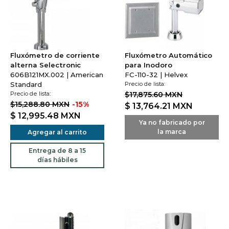
Fluxómetro de corriente
Fluxómetro Automático
alterna Selectronic
para Inodoro
606B121MX.002 | American
FC-110-32 | Helvex
Standard
Precio de lista:
Precio de lista:
$17,875.60 MXN
$15,288.80 MXN
-15%
$ 13,764.21
MXN
$ 12,995.48
MXN
Ya no fabricado por
la marca
Agregar al carrito
Entrega de 8 a 15
días hábiles