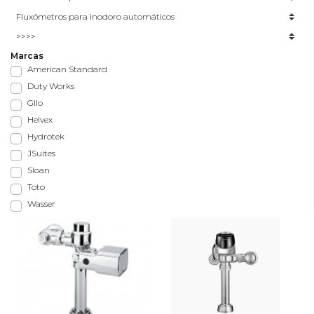
Marcas
American Standard
Duty Works
Gllo
Helvex
Hydrotek
JSuites
Sloan
Toto
Wasser