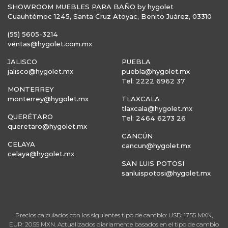
SHOWROOM MUEBLES PARA BAÑO by hygolet
Cuauhtémoc 1245, Santa Cruz Atoyac, Benito Juárez, 03310
(55) 5605-3214
ventas@hygolet.com.mx
JALISCO
PUEBLA
jalisco@hygolet.mx
puebla@hygolet.mx
Tel: 2222 6962 37
MONTERREY
monterrey@hygolet.mx
TLAXCALA
tlaxcala@hygolet.mx
QUERÉTARO
Tel: 2464 6273 26
queretaro@hygolet.mx
CANCÚN
CELAYA
cancun@hygolet.mx
celaya@hygolet.mx
SAN LUIS POTOSI
sanluispotosi@hygolet.mx
Precios calculados con los siguientes tipo de cambio: USD: 17.55 MXN,
EUR: 20.55 MXN. Actualizados diariamente basados en el tipo de cambio