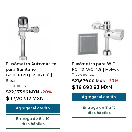
Fluxómetro Automático
Fuxómetro para W.C
para Sanitario
FC-110-WC-4.8 | Helvex
G2 8111-1.28 (3250289) |
Precio de lista:
Sloan
$21,679.00 MXN
-23%
Precio de lista:
$ 16,692.83
MXN
$22,133.96 MXN
-20%
Agregar al carrito
$ 17,707.17
MXN
Entrega de 8 a 12
Agregar al carrito
días hábiles
Entrega de 8 a 10
días hábiles