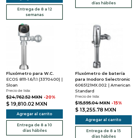
días hábiles
Entrega de 8 a 12
semanas
Fluxómetro para W.C.
Fluxómetro de batería
ECOS 8111-1.6/1.1 (3370400) |
para Inodoro Selectronic
Sloan
6065121MX.002 | American
Precio de lista:
Standard
$24,762.52 MXN
-20%
Precio de lista:
$15,595.04 MXN
-15%
$ 19,810.02
MXN
$ 13,255.78
MXN
Agregar al carrito
Agregar al carrito
Entrega de 8 a 10
días hábiles
Entrega de 8 a 15
días hábiles