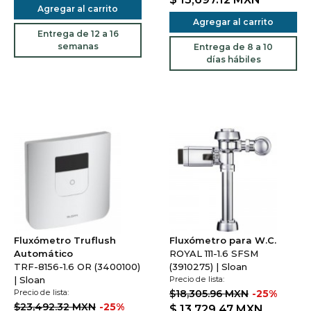
Agregar al carrito
Agregar al carrito
Entrega de 12 a 16
semanas
Entrega de 8 a 10
días hábiles
Fluxómetro Truflush
Fluxómetro para W.C.
Automático
ROYAL 111-1.6 SFSM
TRF-8156-1.6 OR (3400100)
(3910275) | Sloan
| Sloan
Precio de lista:
Precio de lista:
$18,305.96 MXN
-25%
$23,492.32 MXN
-25%
$ 13,729.47
MXN