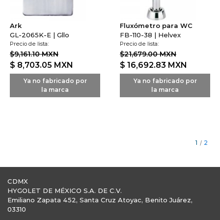
Ark
Fluxómetro para WC
GL-2065K-E | Gllo
FB-110-38 | Helvex
Precio de lista:
Precio de lista:
$9,161.10 MXN
$21,679.00 MXN
$ 8,703.05
MXN
$ 16,692.83
MXN
Ya no fabricado por
Ya no fabricado por
la marca
la marca
1
/
2
CDMX
HYGOLET DE MÉXICO S.A. DE C.V.
Emiliano Zapata 452, Santa Cruz Atoyac, Benito Juárez,
03310