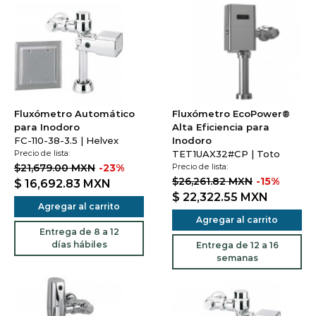
Fluxómetro Automático
Fluxómetro EcoPower®
para Inodoro
Alta Eficiencia para
FC-110-38-3.5 | Helvex
Inodoro
Precio de lista:
TET1UAX32#CP | Toto
$21,679.00 MXN
-23%
Precio de lista:
$26,261.82 MXN
-15%
$ 16,692.83
MXN
$ 22,322.55
MXN
Agregar al carrito
Agregar al carrito
Entrega de 8 a 12
días hábiles
Entrega de 12 a 16
semanas