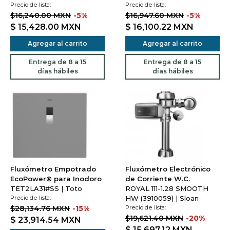
Precio de lista:
Precio de lista:
$16,240.00 MXN
-5%
$16,947.60 MXN
-5%
$ 15,428.00
MXN
$ 16,100.22
MXN
Agregar al carrito
Agregar al carrito
Entrega de 8 a 15
Entrega de 8 a 15
días hábiles
días hábiles
Fluxómetro Empotrado
Fluxómetro Electrónico
EcoPower® para Inodoro
de Corriente W.C.
TET2LA31#SS | Toto
ROYAL 111-1.28 SMOOTH
Precio de lista:
HW (3910059) | Sloan
$28,134.76 MXN
-15%
Precio de lista:
$19,621.40 MXN
-20%
$ 23,914.54
MXN
$ 15,697.12
MXN