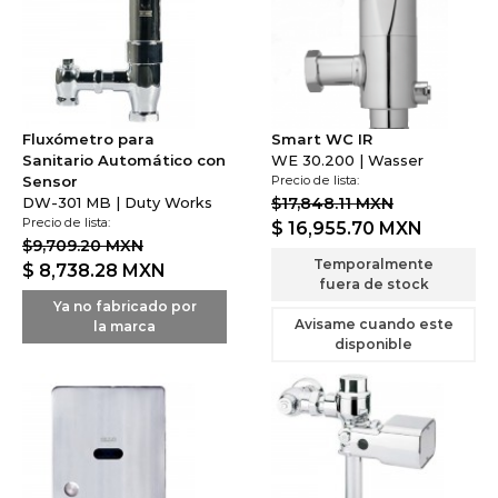
Fluxómetro para
Smart WC IR
Sanitario Automático con
WE 30.200 | Wasser
Sensor
Precio de lista:
DW-301 MB | Duty Works
$17,848.11 MXN
Precio de lista:
$ 16,955.70
MXN
$9,709.20 MXN
Temporalmente
$ 8,738.28
MXN
fuera de stock
Ya no fabricado por
Avisame cuando este
la marca
disponible