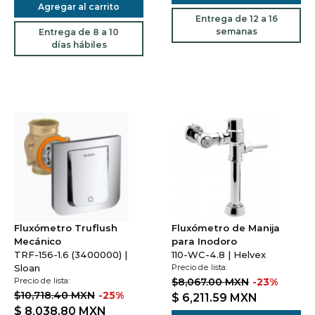
Agregar al carrito
Entrega de 12 a 16
semanas
Entrega de 8 a 10
días hábiles
Fluxómetro Truflush
Fluxómetro de Manija
Mecánico
para Inodoro
TRF-156-1.6 (3400000) |
110-WC-4.8 | Helvex
Sloan
Precio de lista:
Precio de lista:
$8,067.00 MXN
-23%
$10,718.40 MXN
-25%
$ 6,211.59
MXN
$ 8,038.80
MXN