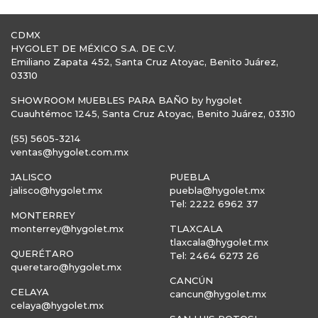
CDMX
HYGOLET DE MÉXICO S.A. DE C.V.
Emiliano Zapata 452, Santa Cruz Atoyac, Benito Juárez,
03310
SHOWROOM MUEBLES PARA BAÑO by hygolet
Cuauhtémoc 1245, Santa Cruz Atoyac, Benito Juárez, 03310
(55) 5605-3214
ventas@hygolet.com.mx
JALISCO
PUEBLA
jalisco@hygolet.mx
puebla@hygolet.mx
Tel: 2222 6962 37
MONTERREY
monterrey@hygolet.mx
TLAXCALA
tlaxcala@hygolet.mx
QUERÉTARO
Tel: 2464 6273 26
queretaro@hygolet.mx
CANCÚN
CELAYA
cancun@hygolet.mx
celaya@hygolet.mx