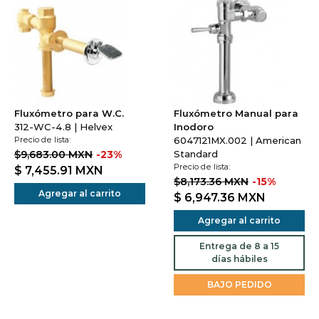
Fluxómetro para W.C.
Fluxómetro Manual para
312-WC-4.8 | Helvex
Inodoro
Precio de lista:
6047121MX.002 | American
$9,683.00 MXN
-23%
Standard
Precio de lista:
$ 7,455.91
MXN
$8,173.36 MXN
-15%
Agregar al carrito
$ 6,947.36
MXN
Agregar al carrito
Entrega de 8 a 15
días hábiles
BAJO PEDIDO