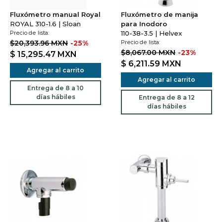
Fluxómetro manual Royal
Fluxómetro de manija
ROYAL 310-1.6 | Sloan
para Inodoro
Precio de lista:
110-38-3.5 | Helvex
$20,393.96 MXN
-25%
Precio de lista:
$8,067.00 MXN
-23%
$ 15,295.47
MXN
$ 6,211.59
MXN
Agregar al carrito
Agregar al carrito
Entrega de 8 a 10
días hábiles
Entrega de 8 a 12
días hábiles