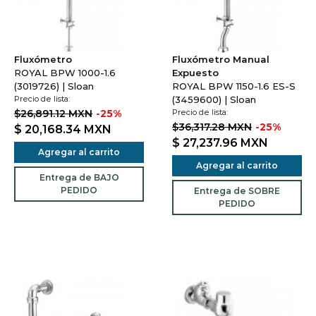
Fluxómetro
Fluxómetro Manual
ROYAL BPW 1000-1.6
Expuesto
(3019726) | Sloan
ROYAL BPW 1150-1.6 ES-S
Precio de lista:
(3459600) | Sloan
$26,891.12 MXN
-25%
Precio de lista:
$36,317.28 MXN
-25%
$ 20,168.34
MXN
$ 27,237.96
MXN
Agregar al carrito
Agregar al carrito
Entrega de BAJO
PEDIDO
Entrega de SOBRE
PEDIDO