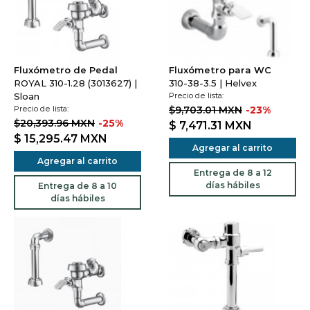
Fluxómetro de Pedal
Fluxómetro para WC
ROYAL 310-1.28 (3013627) |
310-38-3.5 | Helvex
Sloan
Precio de lista:
Precio de lista:
$9,703.01 MXN
-23%
$20,393.96 MXN
-25%
$ 7,471.31
MXN
$ 15,295.47
MXN
Agregar al carrito
Agregar al carrito
Entrega de 8 a 12
días hábiles
Entrega de 8 a 10
días hábiles