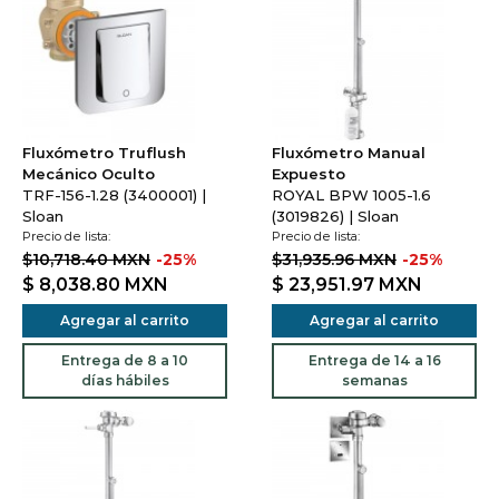
Fluxómetro Truflush
Fluxómetro Manual
Mecánico Oculto
Expuesto
TRF-156-1.28 (3400001) |
ROYAL BPW 1005-1.6
Sloan
(3019826) | Sloan
Precio de lista:
Precio de lista:
$10,718.40 MXN
-25%
$31,935.96 MXN
-25%
$ 8,038.80
MXN
$ 23,951.97
MXN
Agregar al carrito
Agregar al carrito
Entrega de 8 a 10
Entrega de 14 a 16
días hábiles
semanas