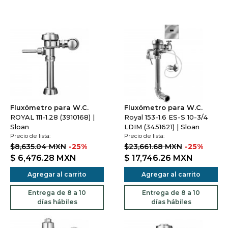
Fluxómetro para W.C.
Fluxómetro para W.C.
ROYAL 111-1.28 (3910168) |
Royal 153-1.6 ES-S 10-3/4
Sloan
LDIM (3451621) | Sloan
Precio de lista:
Precio de lista:
$8,635.04 MXN
-25%
$23,661.68 MXN
-25%
$ 6,476.28
MXN
$ 17,746.26
MXN
Agregar al carrito
Agregar al carrito
Entrega de 8 a 10
Entrega de 8 a 10
días hábiles
días hábiles