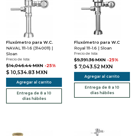
Fluxómetro para W.C.
Fluxómetro para W.C
NAVAL 111-1.6 (3140011) |
Royal 111-1.6 | Sloan
Sloan
Precio de lista:
Precio de lista:
$9,391.36 MXN
-25%
$14,046.44 MXN
-25%
$ 7,043.52
MXN
$ 10,534.83
MXN
Agregar al carrito
Agregar al carrito
Entrega de 8 a 10
días hábiles
Entrega de 8 a 10
días hábiles