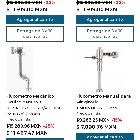
$15,892.00 MXN
-25%
$15,892.00 MXN
-25%
$ 11,919.00
MXN
$ 11,919.00
MXN
Agregar al carrito
Agregar al carrito
Entrega de 8 a 10
Entrega de 8 a 10
días hábiles
días hábiles
Fluxómetro Mecánico
Fluxómetro Manual para
Oculto para W.C.
Mingitorio
ROYAL 153-1.6 3-3/4 LDIM
TMU1NNC-12 | Toto
(3911878) | Sloan
Precio de lista:
Precio de lista:
$9,283.25 MXN
-15%
$15,289.96 MXN
-25%
$ 7,890.76
MXN
$ 11,467.47
MXN
Agregar al carrito