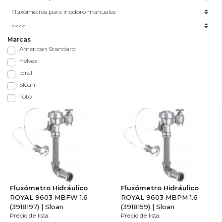
Marcas
American Standard
Helvex
Idral
Sloan
Toto
Fluxómetro Hidráulico
Fluxómetro Hidráulico
ROYAL 9603 MBFW 1.6
ROYAL 9603 MBPM 1.6
(3918197) | Sloan
(3918159) | Sloan
Precio de lista:
Precio de lista: