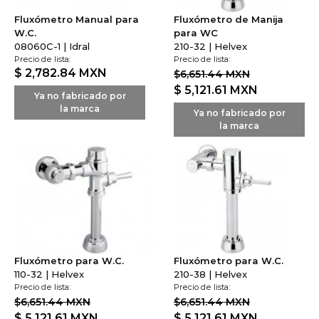
Fluxómetro Manual para
Fluxómetro de Manija
W.C.
para WC
08060C-1 | Idral
210-32 | Helvex
Precio de lista:
Precio de lista:
$ 2,782.84
MXN
$6,651.44 MXN
$ 5,121.61
MXN
Ya no fabricado por
la marca
Ya no fabricado por
la marca
Fluxómetro para W.C.
Fluxómetro para W.C.
110-32 | Helvex
210-38 | Helvex
Precio de lista:
Precio de lista:
$6,651.44 MXN
$6,651.44 MXN
$ 5,121.61
MXN
$ 5,121.61
MXN