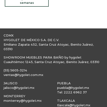
semanas
CDMX
HYGOLET DE MÉXICO S.A. DE C.V.
Emiliano Zapata 452, Santa Cruz Atoyac, Benito Juárez,
03310
SHOWROOM MUEBLES PARA BAÑO by hygolet
Cuauhtémoc 1245, Santa Cruz Atoyac, Benito Juárez, 03310
(55) 5605-3214
ventas@hygolet.com.mx
JALISCO
PUEBLA
jalisco@hygolet.mx
puebla@hygolet.mx
Tel: 2222 6962 37
MONTERREY
monterrey@hygolet.mx
TLAXCALA
tlaxcala@hygolet.mx