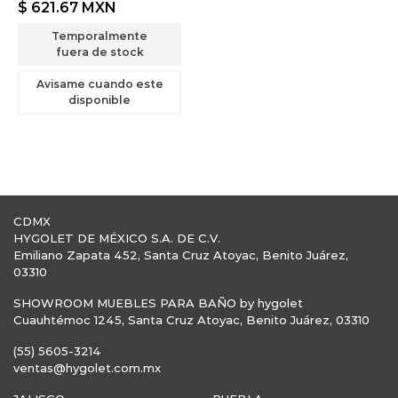
$ 621.67
MXN
Temporalmente
fuera de stock
Avisame cuando este
disponible
CDMX
HYGOLET DE MÉXICO S.A. DE C.V.
Emiliano Zapata 452, Santa Cruz Atoyac, Benito Juárez,
03310
SHOWROOM MUEBLES PARA BAÑO by hygolet
Cuauhtémoc 1245, Santa Cruz Atoyac, Benito Juárez, 03310
(55) 5605-3214
ventas@hygolet.com.mx