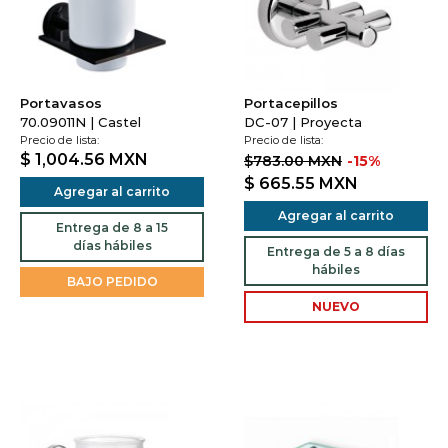
Portavasos
Portacepillos
70.09011N | Castel
DC-07 | Proyecta
Precio de lista:
Precio de lista:
$ 1,004.56
MXN
$783.00 MXN
-15%
$ 665.55
MXN
Agregar al carrito
Agregar al carrito
Entrega de 8 a 15
días hábiles
Entrega de 5 a 8 días
hábiles
BAJO PEDIDO
NUEVO