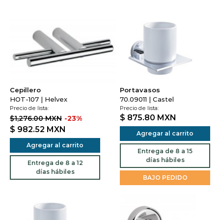
Cepillero
Portavasos
HOT-107 | Helvex
70.09011 | Castel
Precio de lista:
Precio de lista:
$ 875.80
MXN
$1,276.00 MXN
-23%
$ 982.52
MXN
Agregar al carrito
Agregar al carrito
Entrega de 8 a 15
días hábiles
Entrega de 8 a 12
días hábiles
BAJO PEDIDO