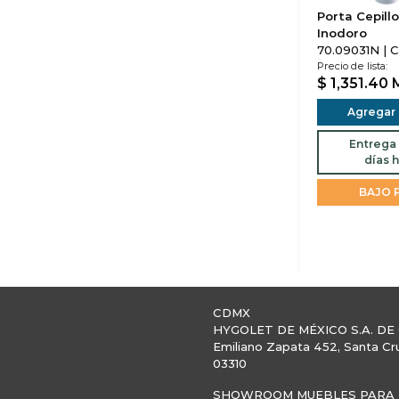
Porta Cepill
Inodoro
70.09031N | C
Precio de lista:
$ 1,351.40
Agregar a
Entrega 
días h
BAJO 
CDMX
HYGOLET DE MÉXICO S.A. DE 
Emiliano Zapata 452, Santa Cr
03310
SHOWROOM MUEBLES PARA B