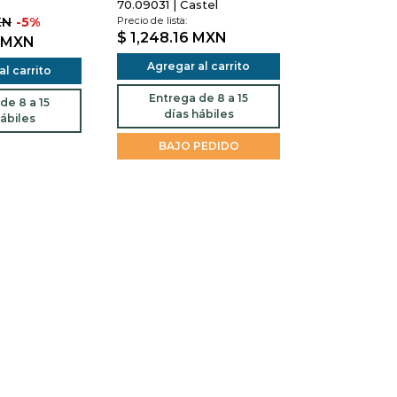
70.09031 | Castel
XN
-5%
Precio de lista:
$ 1,248.16
MXN
MXN
Agregar al carrito
l carrito
Entrega de 8 a 15
de 8 a 15
días hábiles
ábiles
BAJO PEDIDO