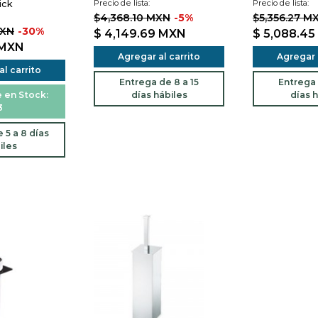
ick
Precio de lista:
Precio de lista:
$4,368.10 MXN
-5%
$5,356.27 M
MXN
-30%
$ 4,149.69
MXN
$ 5,088.45
MXN
Agregar al carrito
Agregar a
l carrito
Entrega de 8 a 15
Entrega 
 en Stock:
días hábiles
días h
3
 5 a 8 días
iles