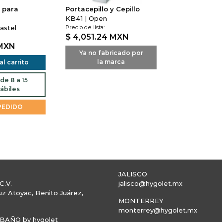
o para
Portacepillo y Cepillo
KB41 | Open
astel
Precio de lista:
$ 4,051.24
MXN
MXN
Ya no fabricado por
la marca
l carrito
de 8 a 15
ábiles
PEDIDO
JALISCO
C.V.
jalisco@hygolet.mx
uz Atoyac, Benito Juárez,
MONTERREY
monterrey@hygolet.mx
AÑO by hygolet