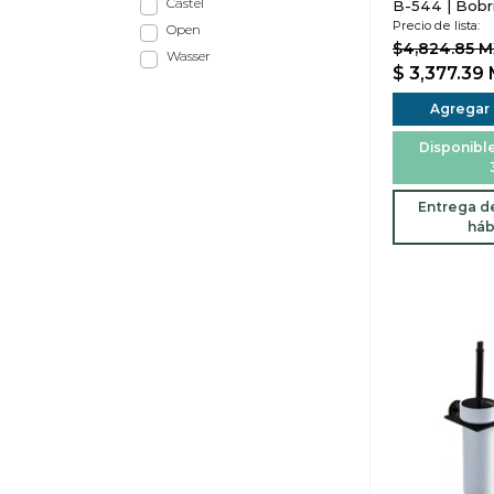
Castel
B-544 | Bobr
Precio de lista:
Open
$4,824.85 
Wasser
$ 3,377.39
Agregar a
Disponible
Entrega de
háb