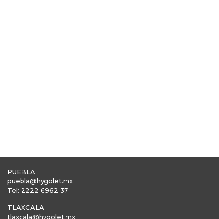
PUEBLA
puebla@hygolet.mx
Tel: 2222 6962 37
TLAXCALA
tlaxcala@hygolet.mx