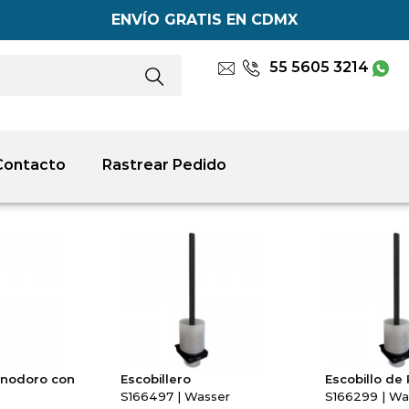
ENVÍO GRATIS EN CDMX
55 5605 3214
Contacto
Rastrear Pedido
 inodoro con
Escobillero
Escobillo de
S166497 | Wasser
S166299 | Wa