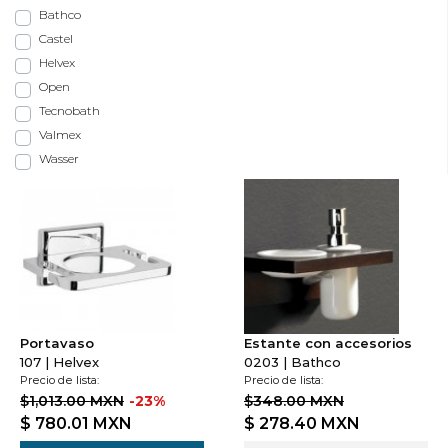
Bathco
Castel
Helvex
Open
Tecnobath
Valmex
Wasser
Portavaso
Estante con accesorios
107 | Helvex
0203 | Bathco
Precio de lista:
Precio de lista:
$1,013.00 MXN
-23%
$348.00 MXN
$ 780.01
MXN
$ 278.40
MXN