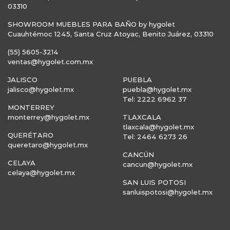
03310
SHOWROOM MUEBLES PARA BAÑO by hygolet
Cuauhtémoc 1245, Santa Cruz Atoyac, Benito Juárez, 03310
(55) 5605-3214
ventas@hygolet.com.mx
JALISCO
PUEBLA
jalisco@hygolet.mx
puebla@hygolet.mx
Tel: 2222 6962 37
MONTERREY
monterrey@hygolet.mx
TLAXCALA
tlaxcala@hygolet.mx
QUERÉTARO
Tel: 2464 6273 26
queretaro@hygolet.mx
CANCÚN
CELAYA
cancun@hygolet.mx
celaya@hygolet.mx
SAN LUIS POTOSI
sanluispotosi@hygolet.mx