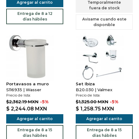
Agregar al carrito
Temporalmente
fuera de stock
Entrega de 8 a 12
días hábiles
Avisame cuando este
disponible
Portavasos a muro
Set Ibiza
S116935 | Wasser
B20.030 | Valmex
Precio de lista:
Precio de lista:
$2,362.19 MXN
-5%
$1,325.00 MXN
-5%
$ 2,244.08
MXN
$ 1,258.75
MXN
Agregar al carrito
Agregar al carrito
Entrega de 8 a 15
Entrega de 8 a 15
días hábiles
días hábiles