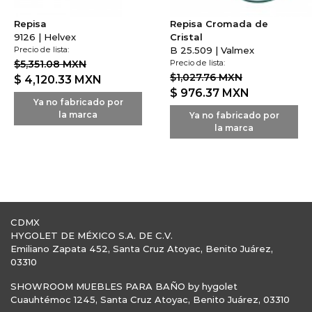
Repisa
Repisa Cromada de
9126 | Helvex
Cristal
Precio de lista:
B 25.509 | Valmex
$5,351.08 MXN
Precio de lista:
$1,027.76 MXN
$ 4,120.33
MXN
$ 976.37
MXN
Ya no fabricado por
la marca
Ya no fabricado por
la marca
CDMX
HYGOLET DE MÉXICO S.A. DE C.V.
Emiliano Zapata 452, Santa Cruz Atoyac, Benito Juárez,
03310
SHOWROOM MUEBLES PARA BAÑO by hygolet
Cuauhtémoc 1245, Santa Cruz Atoyac, Benito Juárez, 03310