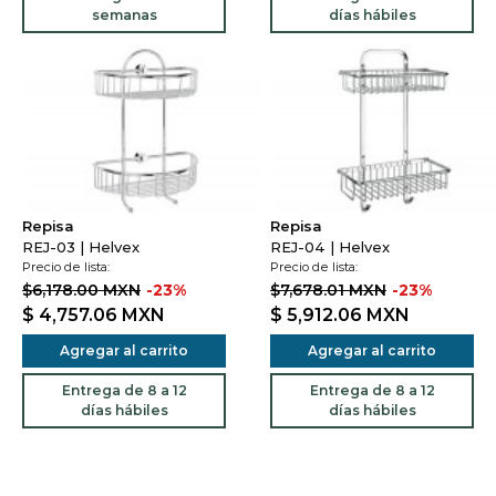
semanas
días hábiles
Repisa
Repisa
REJ-03 | Helvex
REJ-04 | Helvex
Precio de lista:
Precio de lista:
$6,178.00 MXN
-23%
$7,678.01 MXN
-23%
$ 4,757.06
MXN
$ 5,912.06
MXN
Agregar al carrito
Agregar al carrito
Entrega de 8 a 12
Entrega de 8 a 12
días hábiles
días hábiles