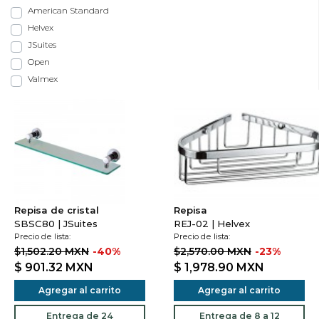
American Standard
Helvex
JSuites
Open
Valmex
Repisa de cristal
Repisa
SBSC80 | JSuites
REJ-02 | Helvex
Precio de lista:
Precio de lista:
$1,502.20 MXN
-40%
$2,570.00 MXN
-23%
$ 901.32
MXN
$ 1,978.90
MXN
Agregar al carrito
Agregar al carrito
Entrega de 24
Entrega de 8 a 12