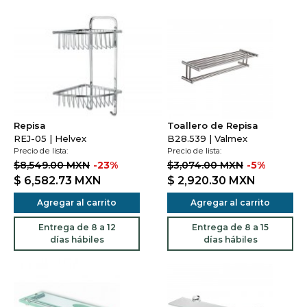
Repisa
Toallero de Repisa
REJ-05 | Helvex
B28.539 | Valmex
Precio de lista:
Precio de lista:
$8,549.00 MXN
-23%
$3,074.00 MXN
-5%
$ 6,582.73
MXN
$ 2,920.30
MXN
Agregar al carrito
Agregar al carrito
Entrega de 8 a 12
Entrega de 8 a 15
días hábiles
días hábiles