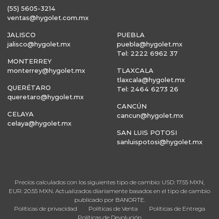
(55) 5605-3214
ventas@hygolet.com.mx
JALISCO
PUEBLA
jalisco@hygolet.mx
puebla@hygolet.mx
Tel: 2222 6962 37
MONTERREY
monterrey@hygolet.mx
TLAXCALA
tlaxcala@hygolet.mx
QUERÉTARO
Tel: 2464 6273 26
queretaro@hygolet.mx
CANCÚN
CELAYA
cancun@hygolet.mx
celaya@hygolet.mx
SAN LUIS POTOSI
sanluispotosi@hygolet.mx
Precios calculados con los siguientes tipo de cambio: USD: 17.55 MXN,
EUR: 20.55 MXN. Actualizados diariamente basados en el tipo de cambio
publicado por BANORTE.
Políticas de privacidad
Políticas de Venta
Políticas de Entrega
Políticas de Devolución