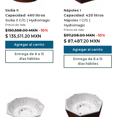
Sicilia II
Nápoles I
Capacidad: 460 litros
Capacidad: 420 litros
Sicilia II C/G | Hydromagic
Nápoles I C/G |
Precio de lista:
Hydromagic
$150,568.00 MXN
-10%
Precio de lista:
$97,208.00 MXN
-10%
$ 135,511.20
MXN
$ 87,487.20
MXN
Agregar al carrito
Agregar al carrito
Entrega de 8 a 15
días hábiles
Entrega de 8 a 15
días hábiles