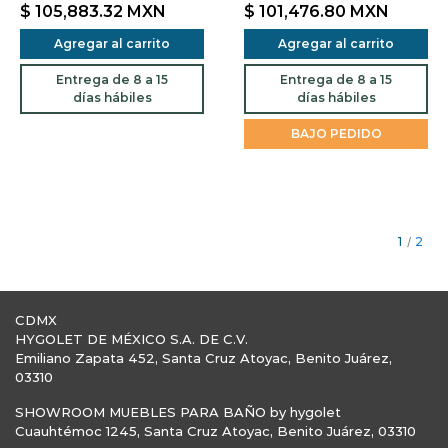
$ 105,883.32
MXN
$ 101,476.80
MXN
Agregar al carrito
Agregar al carrito
Entrega de 8 a 15
Entrega de 8 a 15
días hábiles
días hábiles
BAJO PEDIDO
1
/
2
CDMX
HYGOLET DE MÉXICO S.A. DE C.V.
Emiliano Zapata 452, Santa Cruz Atoyac, Benito Juárez,
03310
SHOWROOM MUEBLES PARA BAÑO by hygolet
Cuauhtémoc 1245, Santa Cruz Atoyac, Benito Juárez, 03310