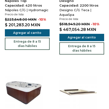
Nápoles Top
Designo
Capacidad: 420 litros
Capacidad: 2200 litros
Nápoles C/G | Hydromagic
Designo C/G Teca |
Precio de lista:
AquaSpa
$223,648.00 MXN
-10%
Precio de lista:
$518,949.20 MXN
-10%
$ 201,283.20
MXN
$ 467,054.28
MXN
Agregar al carrito
Agregar al carrito
Entrega de 8 a 15
días hábiles
Entrega de 8 a 15
días hábiles