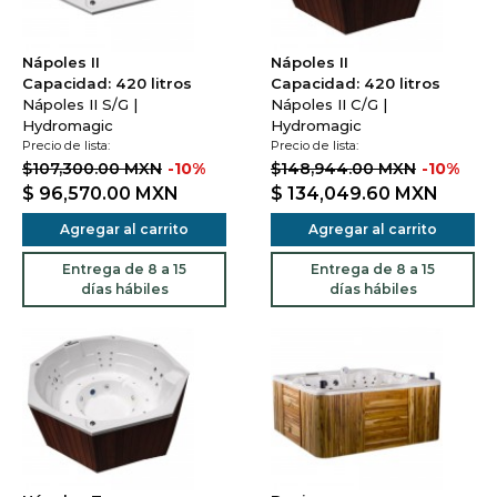
Nápoles II
Nápoles II
Capacidad: 420 litros
Capacidad: 420 litros
Nápoles II S/G |
Nápoles II C/G |
Hydromagic
Hydromagic
Precio de lista:
Precio de lista:
$107,300.00 MXN
-10%
$148,944.00 MXN
-10%
$ 96,570.00
MXN
$ 134,049.60
MXN
Agregar al carrito
Agregar al carrito
Entrega de 8 a 15
Entrega de 8 a 15
días hábiles
días hábiles