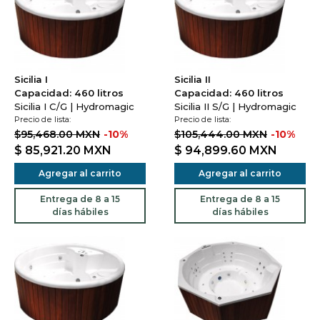
Sicilia I
Sicilia II
Capacidad: 460 litros
Capacidad: 460 litros
Sicilia I C/G | Hydromagic
Sicilia II S/G | Hydromagic
Precio de lista:
Precio de lista:
$95,468.00 MXN
-10%
$105,444.00 MXN
-10%
$ 85,921.20
MXN
$ 94,899.60
MXN
Agregar al carrito
Agregar al carrito
Entrega de 8 a 15
Entrega de 8 a 15
días hábiles
días hábiles