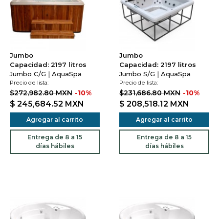
Jumbo
Jumbo
Capacidad: 2197 litros
Capacidad: 2197 litros
Jumbo C/G | AquaSpa
Jumbo S/G | AquaSpa
Precio de lista:
Precio de lista:
$272,982.80 MXN
-10%
$231,686.80 MXN
-10%
$ 245,684.52
MXN
$ 208,518.12
MXN
Agregar al carrito
Agregar al carrito
Entrega de 8 a 15
Entrega de 8 a 15
días hábiles
días hábiles