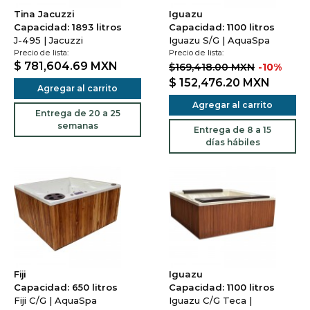
Tina Jacuzzi
Iguazu
Capacidad: 1893 litros
Capacidad: 1100 litros
J-495 | Jacuzzi
Iguazu S/G | AquaSpa
Precio de lista:
Precio de lista:
$ 781,604.69
MXN
$169,418.00 MXN
-10%
$ 152,476.20
MXN
Agregar al carrito
Agregar al carrito
Entrega de 20 a 25
semanas
Entrega de 8 a 15
días hábiles
Fiji
Iguazu
Capacidad: 650 litros
Capacidad: 1100 litros
Fiji C/G | AquaSpa
Iguazu C/G Teca |