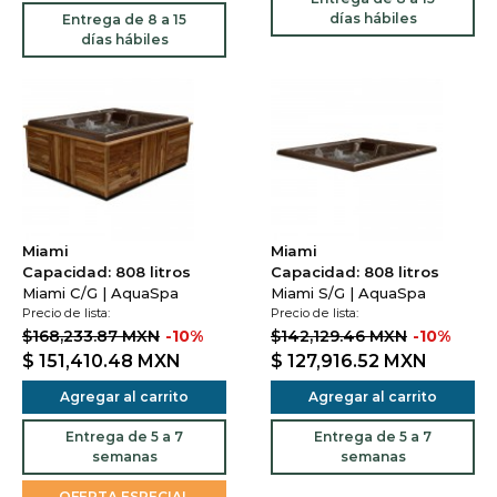
días hábiles
Entrega de 8 a 15
días hábiles
Miami
Miami
Capacidad: 808 litros
Capacidad: 808 litros
Miami C/G | AquaSpa
Miami S/G | AquaSpa
Precio de lista:
Precio de lista:
$168,233.87 MXN
-10%
$142,129.46 MXN
-10%
$ 151,410.48
MXN
$ 127,916.52
MXN
Agregar al carrito
Agregar al carrito
Entrega de 5 a 7
Entrega de 5 a 7
semanas
semanas
OFERTA ESPECIAL