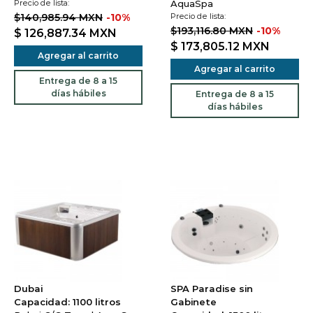
Precio de lista:
AquaSpa
$140,985.94 MXN
-10%
Precio de lista:
$193,116.80 MXN
-10%
$ 126,887.34
MXN
$ 173,805.12
MXN
Agregar al carrito
Agregar al carrito
Entrega de 8 a 15
días hábiles
Entrega de 8 a 15
días hábiles
Dubai
SPA Paradise sin
Capacidad: 1100 litros
Gabinete