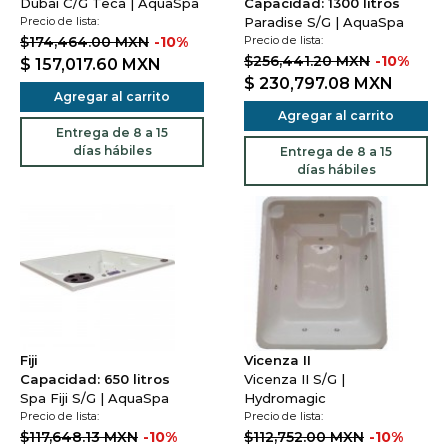
Dubai C/G Teca | AquaSpa
Capacidad: 1300 litros
Precio de lista:
Paradise S/G | AquaSpa
$174,464.00 MXN
-10%
Precio de lista:
$256,441.20 MXN
-10%
$ 157,017.60
MXN
$ 230,797.08
MXN
Agregar al carrito
Agregar al carrito
Entrega de 8 a 15
días hábiles
Entrega de 8 a 15
días hábiles
Fiji
Vicenza II
Capacidad: 650 litros
Vicenza II S/G |
Spa Fiji S/G | AquaSpa
Hydromagic
Precio de lista:
Precio de lista:
$117,648.13 MXN
-10%
$112,752.00 MXN
-10%