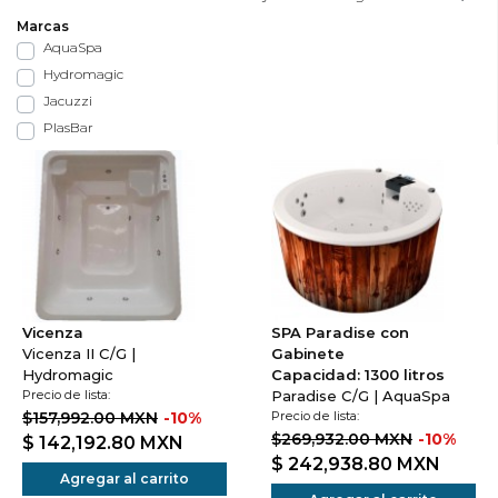
Marcas
AquaSpa
Hydromagic
Jacuzzi
PlasBar
Vicenza
SPA Paradise con
Vicenza II C/G |
Gabinete
Hydromagic
Capacidad: 1300 litros
Precio de lista:
Paradise C/G | AquaSpa
$157,992.00 MXN
-10%
Precio de lista:
$269,932.00 MXN
-10%
$ 142,192.80
MXN
$ 242,938.80
MXN
Agregar al carrito