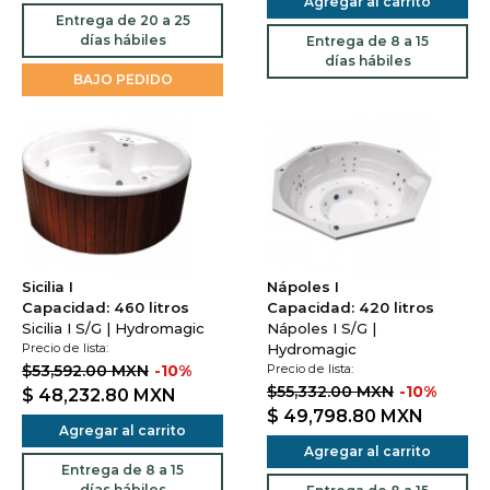
Agregar al carrito
Entrega de 20 a 25
días hábiles
Entrega de 8 a 15
días hábiles
BAJO PEDIDO
Sicilia I
Nápoles I
Capacidad: 460 litros
Capacidad: 420 litros
Sicilia I S/G | Hydromagic
Nápoles I S/G |
Precio de lista:
Hydromagic
$53,592.00 MXN
-10%
Precio de lista:
$55,332.00 MXN
-10%
$ 48,232.80
MXN
$ 49,798.80
MXN
Agregar al carrito
Agregar al carrito
Entrega de 8 a 15
días hábiles