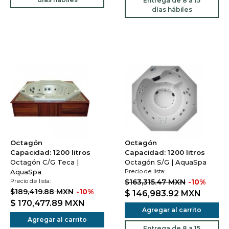
Entrega de 8 a 15
días hábiles
Octagón
Octagón
Capacidad: 1200 litros
Capacidad: 1200 litros
Octagón C/G Teca |
Octagón S/G | AquaSpa
AquaSpa
Precio de lista:
Precio de lista:
$163,315.47 MXN
-10%
$189,419.88 MXN
-10%
$ 146,983.92
MXN
$ 170,477.89
MXN
Agregar al carrito
Agregar al carrito
Entrega de 8 a 15