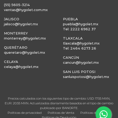
(55) 5605-3214
ventas@hygolet.com.mx
JALISCO
PUEBLA
jalisco@hygolet.mx
puebla@hygolet.mx
Tel: 2222 6962 37
MONTERREY
monterrey@hygolet.mx
TLAXCALA
tlaxcala@hygolet.mx
QUERÉTARO
Tel: 2464 6273 26
queretaro@hygolet.mx
CANCÚN
CELAYA
cancun@hygolet.mx
celaya@hygolet.mx
SAN LUIS POTOSI
sanluispotosi@hygolet.mx
Precios calculados con los siguientes tipo de cambio: USD: 17.55 MXN,
EUR: 20.55 MXN. Actualizados diariamente basados en el tipo de cambio
publicado por BANORTE.
Políticas de privacidad
Políticas de Venta
Políticas de Entrega
Políticas de Devolución