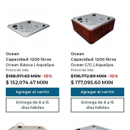
Ocean
Ocean
Capacidad: 1200 litros
Capacidad: 1200 litros
Ocean Básica | AquaSpa
Ocean C/G | AquaSpa
Precio de lista:
Precio de lista:
$168,971.63 MXN
-10%
$196,772.89 MXN
-10%
$ 152,074.47
MXN
$ 177,095.60
MXN
Agregar al carrito
Agregar al carrito
Entrega de 8 a 15
Entrega de 8 a 15
días hábiles
días hábiles