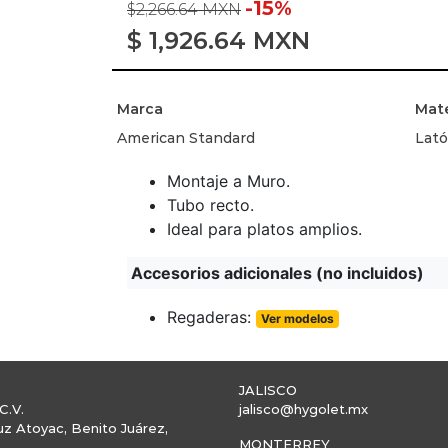
-15%
$2,266.64 MXN
$
1,926.64
MXN
Marca
Mate
American Standard
Lat
Montaje a Muro.
Tubo recto.
Ideal para platos amplios.
Accesorios adicionales (no incluidos)
Regaderas:
Ver modelos
JALISCO
C.V.
jalisco@hygolet.mx
uz Atoyac, Benito Juárez,
MONTERREY