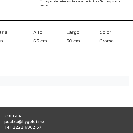
*Imagen de referencia. Características físicas pueden
variar
rial
Alto
Largo
Color
ón
6.5 cm
30 cm
Cromo
PUEBLA
puebla@hygolet.mx
Tel: 2222 6962 37