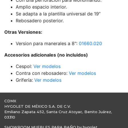
Con una perforación para Monomando.
Amplio espacio interior.
Se adapta a la plantilla universal de 19”
Rebosadero posterior.
Otras Versiones:
Version para manerales a 8":
01660.020
Accesorios adicionales (no incluidos)
Cespol:
Ver modelos
Contra con rebosadero:
Ver modelos
Grifería:
Ver modelos
CDMX
HYGOLET DE MÉXICO S.A. DE C.V.
Emiliano Zapata 452, Santa Cruz Atoyac, Benito Juárez,
03310
SHOWROOM MUEBLES PARA BAÑO by hygolet