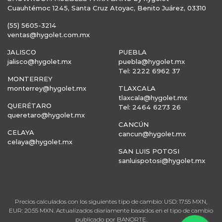
Cuauhtémoc 1245, Santa Cruz Atoyac, Benito Juárez, 03310
(55) 5605-3214
ventas@hygolet.com.mx
JALISCO
PUEBLA
jalisco@hygolet.mx
puebla@hygolet.mx
Tel: 2222 6962 37
MONTERREY
monterrey@hygolet.mx
TLAXCALA
tlaxcala@hygolet.mx
QUERÉTARO
Tel: 2464 6273 26
queretaro@hygolet.mx
CANCÚN
CELAYA
cancun@hygolet.mx
celaya@hygolet.mx
SAN LUIS POTOSI
sanluispotosi@hygolet.mx
Precios calculados con los siguientes tipo de cambio: USD: 17.55 MXN,
EUR: 20.55 MXN. Actualizados diariamente basados en el tipo de cambio
publicado por BANORTE.