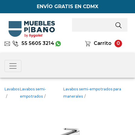
ENVÍO GRATIS EN CDMX
55 5605 3214
Carrito
0
Lavabos
Lavabos semi-
Lavabos semi-empotrados para
/
empotrados
/
manerales
/