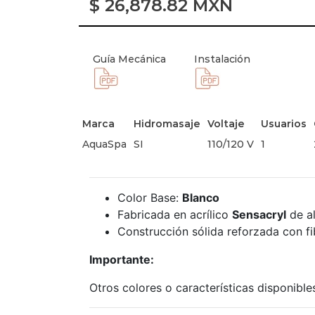
$
26,878.82
MXN
Guía Mecánica
Instalación
Marca
Hidromasaje
Voltaje
Usuarios
AquaSpa
SI
110/120 V
1
Color Base:
Blanco
Fabricada en acrílico
Sensacryl
de al
Construcción sólida reforzada con fib
Importante:
Otros colores o características disponibl