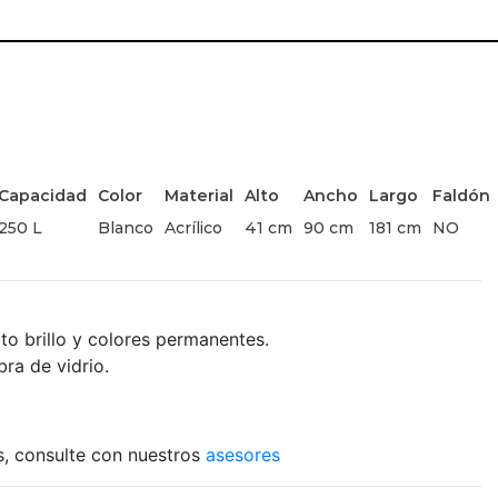
Capacidad
Color
Material
Alto
Ancho
Largo
Faldón
250 L
Blanco
Acrílico
41 cm
90 cm
181 cm
NO
to brillo y colores permanentes.
ra de vidrio.
es, consulte con nuestros
asesores