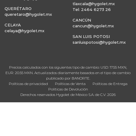
tlaxcala@hygolet.mx
QUERÉTARO
Tel: 2464 6273 26
queretaro@hygolet.mx
CANCÚN
CELAYA
cancun@hygolet.mx
celaya@hygolet.mx
SAN LUIS POTOSI
sanluispotosi@hygolet.mx
Precios calculados con los siguientes tipo de cambio: USD: 17.55 MXN,
EUR: 20.55 MXN. Actualizados diariamente basados en el tipo de cambio
publicado por BANORTE.
Políticas de privacidad
Políticas de Venta
Políticas de Entrega
Políticas de Devolución
Derechos reservados Hygolet de México S.A. de C.V. 2026