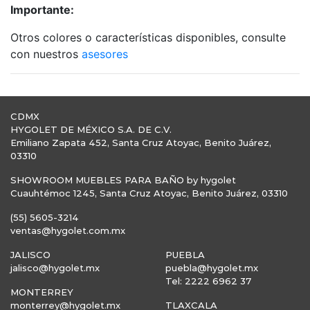
Importante:
Otros colores o características disponibles, consulte
con nuestros
asesores
CDMX
HYGOLET DE MÉXICO S.A. DE C.V.
Emiliano Zapata 452, Santa Cruz Atoyac, Benito Juárez,
03310
SHOWROOM MUEBLES PARA BAÑO by hygolet
Cuauhtémoc 1245, Santa Cruz Atoyac, Benito Juárez, 03310
(55) 5605-3214
ventas@hygolet.com.mx
JALISCO
PUEBLA
jalisco@hygolet.mx
puebla@hygolet.mx
Tel: 2222 6962 37
MONTERREY
monterrey@hygolet.mx
TLAXCALA