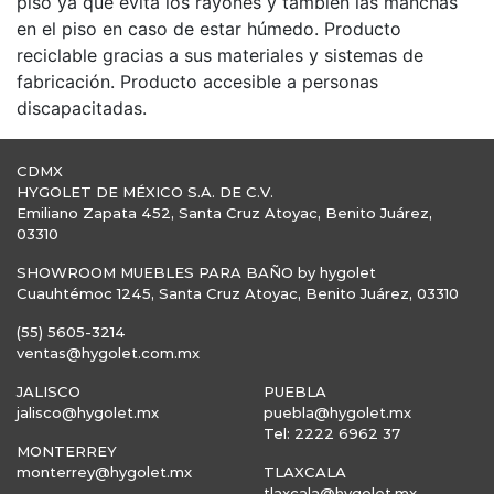
piso ya que evita los rayones y también las manchas
en el piso en caso de estar húmedo. Producto
reciclable gracias a sus materiales y sistemas de
fabricación. Producto accesible a personas
discapacitadas.
CDMX
HYGOLET DE MÉXICO S.A. DE C.V.
Emiliano Zapata 452, Santa Cruz Atoyac, Benito Juárez,
03310
SHOWROOM MUEBLES PARA BAÑO by hygolet
Cuauhtémoc 1245, Santa Cruz Atoyac, Benito Juárez, 03310
(55) 5605-3214
ventas@hygolet.com.mx
JALISCO
PUEBLA
jalisco@hygolet.mx
puebla@hygolet.mx
Tel: 2222 6962 37
MONTERREY
monterrey@hygolet.mx
TLAXCALA
tlaxcala@hygolet.mx