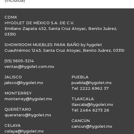
(incluida)
CDMX
HYGOLET DE MÉXICO S.A. DE C.V.
Emiliano Zapata 452, Santa Cruz Atoyac, Benito Juárez,
03310
SHOWROOM MUEBLES PARA BAÑO by hygolet
Cuauhtémoc 1245, Santa Cruz Atoyac, Benito Juárez, 03310
(55) 5605-3214
ventas@hygolet.com.mx
JALISCO
PUEBLA
jalisco@hygolet.mx
puebla@hygolet.mx
Tel: 2222 6962 37
MONTERREY
monterrey@hygolet.mx
TLAXCALA
tlaxcala@hygolet.mx
QUERÉTARO
Tel: 2464 6273 26
queretaro@hygolet.mx
CANCÚN
CELAYA
cancun@hygolet.mx
celaya@hygolet.mx