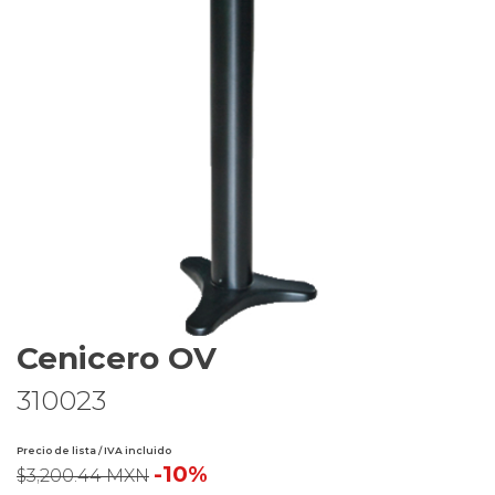
Cenicero OV
310023
Precio de lista / IVA incluido
-10%
$3,200.44 MXN