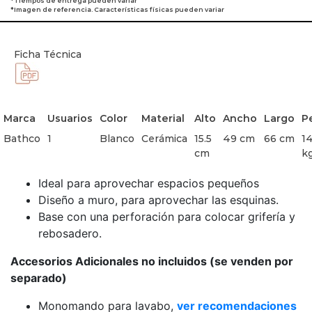
*Tiempos de entrega pueden variar
*Imagen de referencia. Características físicas pueden variar
Ficha Técnica
Marca
Usuarios
Color
Material
Alto
Ancho
Largo
P
Bathco
1
Blanco
Cerámica
15.5
49 cm
66 cm
1
cm
k
Ideal para aprovechar espacios pequeños
Diseño a muro, para aprovechar las esquinas.
Base con una perforación para colocar grifería y
rebosadero.
Accesorios Adicionales no incluidos (se venden por
separado)
Monomando para lavabo,
ver recomendaciones