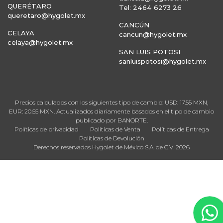
QUERÉTARO
Tel: 2464 6273 26
queretaro@hygolet.mx
CANCÚN
CELAYA
cancun@hygolet.mx
celaya@hygolet.mx
SAN LUIS POTOSI
sanluispotosi@hygolet.mx
Precios calculados con los siguientes tipo de cambio: USD: 17.55 MXN,
EUR: 20.55 MXN. Actualizados diariamente basados en el tipo de cambio
publicado por BANORTE.
Políticas de privacidad
Políticas de Venta
Políticas de Entrega
Políticas de Devolución
Derechos reservados Hygolet de México S.A. de C.V. 2026