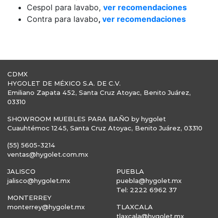
Cespol para lavabo,
ver recomendaciones
Contra para lavabo
,
ver recomendaciones
CDMX
HYGOLET DE MÉXICO S.A. DE C.V.
Emiliano Zapata 452, Santa Cruz Atoyac, Benito Juárez,
03310
SHOWROOM MUEBLES PARA BAÑO by hygolet
Cuauhtémoc 1245, Santa Cruz Atoyac, Benito Juárez, 03310
(55) 5605-3214
ventas@hygolet.com.mx
JALISCO
PUEBLA
jalisco@hygolet.mx
puebla@hygolet.mx
Tel: 2222 6962 37
MONTERREY
monterrey@hygolet.mx
TLAXCALA
tlaxcala@hygolet.mx