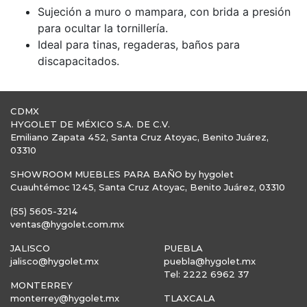
Sujeción a muro o mampara, con brida a presión
para ocultar la tornillería.
Ideal para tinas, regaderas, baños para
discapacitados.
CDMX
HYGOLET DE MÉXICO S.A. DE C.V.
Emiliano Zapata 452, Santa Cruz Atoyac, Benito Juárez,
03310
SHOWROOM MUEBLES PARA BAÑO by hygolet
Cuauhtémoc 1245, Santa Cruz Atoyac, Benito Juárez, 03310
(55) 5605-3214
ventas@hygolet.com.mx
JALISCO
PUEBLA
jalisco@hygolet.mx
puebla@hygolet.mx
Tel: 2222 6962 37
MONTERREY
monterrey@hygolet.mx
TLAXCALA