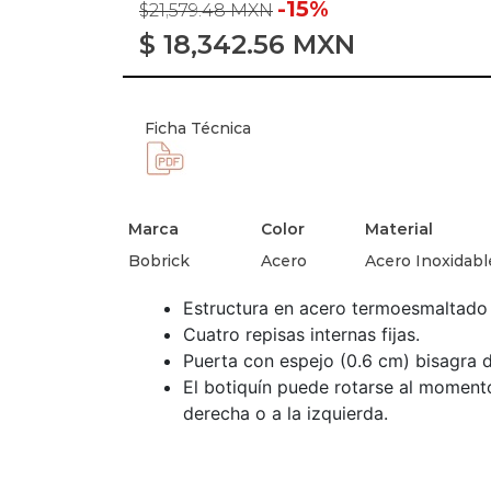
-15%
$21,579.48 MXN
$
18,342.56
MXN
Ficha Técnica
Marca
Color
Material
Bobrick
Acero
Acero Inoxidabl
Estructura en acero termoesmaltado 
Cuatro repisas internas fijas.
Puerta con espejo (0.6 cm) bisagra d
El botiquín puede rotarse al momento
derecha o a la izquierda.