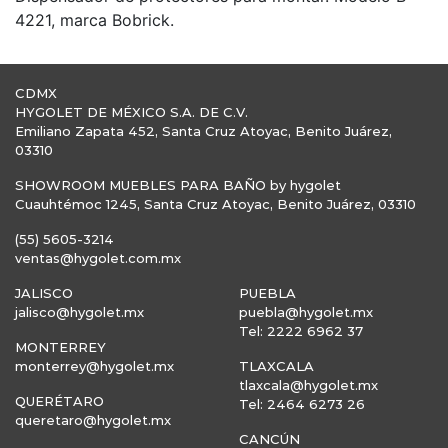
4221, marca Bobrick.
CDMX
HYGOLET DE MÉXICO S.A. DE C.V.
Emiliano Zapata 452, Santa Cruz Atoyac, Benito Juárez,
03310
SHOWROOM MUEBLES PARA BAÑO by hygolet
Cuauhtémoc 1245, Santa Cruz Atoyac, Benito Juárez, 03310
(55) 5605-3214
ventas@hygolet.com.mx
JALISCO
PUEBLA
jalisco@hygolet.mx
puebla@hygolet.mx
Tel: 2222 6962 37
MONTERREY
monterrey@hygolet.mx
TLAXCALA
tlaxcala@hygolet.mx
QUERÉTARO
Tel: 2464 6273 26
queretaro@hygolet.mx
CANCÚN