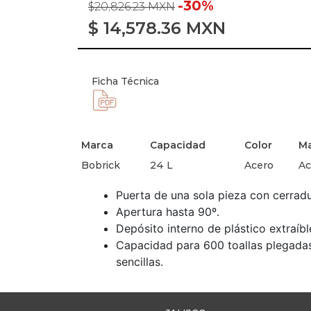
-30%
$20,826.23 MXN
$
14,578.36
MXN
Ficha Técnica
Marca
Capacidad
Color
Ma
Bobrick
24 L
Acero
Ac
Puerta de una sola pieza con cerradu
Apertura hasta 90º.
Depósito interno de plástico extraíbl
Capacidad para 600 toallas plegadas 
sencillas.