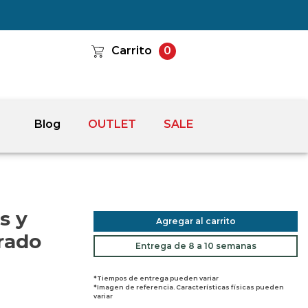
Carrito
0
Blog
OUTLET
SALE
s y
Agregar al carrito
rado
Entrega de 8 a 10 semanas
*Tiempos de entrega pueden variar
*Imagen de referencia. Características físicas pueden
variar