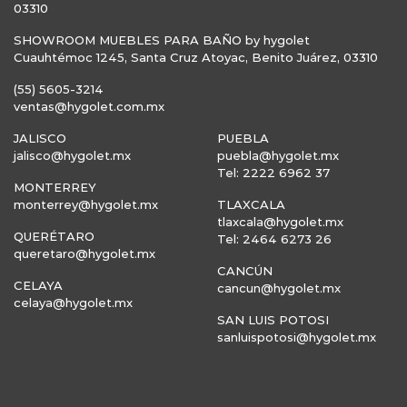
03310
SHOWROOM MUEBLES PARA BAÑO by hygolet
Cuauhtémoc 1245, Santa Cruz Atoyac, Benito Juárez, 03310
(55) 5605-3214
ventas@hygolet.com.mx
JALISCO
PUEBLA
jalisco@hygolet.mx
puebla@hygolet.mx
Tel: 2222 6962 37
MONTERREY
monterrey@hygolet.mx
TLAXCALA
tlaxcala@hygolet.mx
QUERÉTARO
Tel: 2464 6273 26
queretaro@hygolet.mx
CANCÚN
CELAYA
cancun@hygolet.mx
celaya@hygolet.mx
SAN LUIS POTOSI
sanluispotosi@hygolet.mx