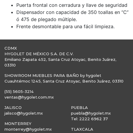
Puerta frontal con cerradura y llave de seguridad
Dispensador con capacidad de 350 toallas en “C”
ó 475 de plegado múltiple.
Frente desmontable para una fácil limpieza.
CDMX
HYGOLET DE MÉXICO S.A. DE C.V.
Emiliano Zapata 452, Santa Cruz Atoyac, Benito Juárez,
03310
SHOWROOM MUEBLES PARA BAÑO by hygolet
Cuauhtémoc 1245, Santa Cruz Atoyac, Benito Juárez, 03310
(55) 5605-3214
ventas@hygolet.com.mx
JALISCO
PUEBLA
jalisco@hygolet.mx
puebla@hygolet.mx
Tel: 2222 6962 37
MONTERREY
monterrey@hygolet.mx
TLAXCALA