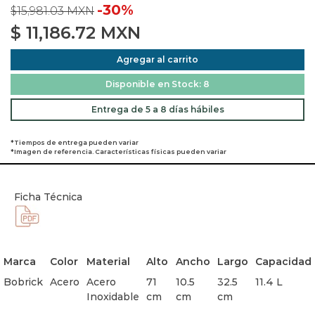
-30%
$15,981.03 MXN
$
11,186.72
MXN
Agregar al carrito
Disponible en Stock: 8
Entrega de 5 a 8 días hábiles
*Tiempos de entrega pueden variar
*Imagen de referencia. Características físicas pueden variar
Ficha Técnica
Marca
Color
Material
Alto
Ancho
Largo
Capacidad
Bobrick
Acero
Acero
71
10.5
32.5
11.4 L
Inoxidable
cm
cm
cm