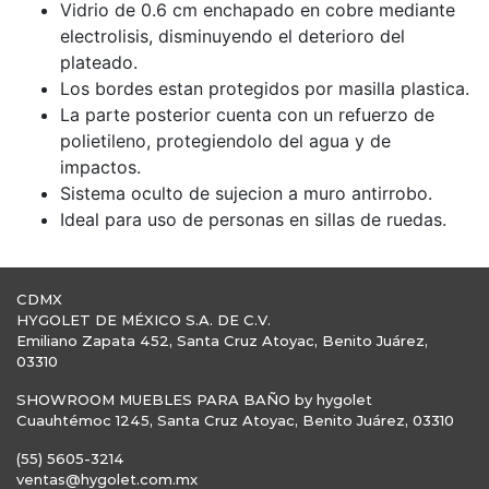
Vidrio de 0.6 cm enchapado en cobre mediante
electrolisis, disminuyendo el deterioro del
plateado.
Los bordes estan protegidos por masilla plastica.
La parte posterior cuenta con un refuerzo de
polietileno, protegiendolo del agua y de
impactos.
Sistema oculto de sujecion a muro antirrobo.
Ideal para uso de personas en sillas de ruedas.
CDMX
HYGOLET DE MÉXICO S.A. DE C.V.
Emiliano Zapata 452, Santa Cruz Atoyac, Benito Juárez,
03310
SHOWROOM MUEBLES PARA BAÑO by hygolet
Cuauhtémoc 1245, Santa Cruz Atoyac, Benito Juárez, 03310
(55) 5605-3214
ventas@hygolet.com.mx