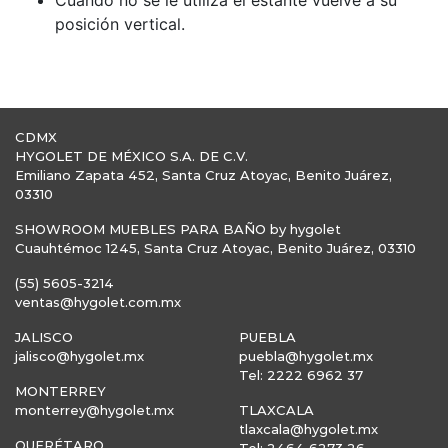
Cuando no se le utiliza el estante vuelve a su
posición vertical.
CDMX
HYGOLET DE MÉXICO S.A. DE C.V.
Emiliano Zapata 452, Santa Cruz Atoyac, Benito Juárez,
03310
SHOWROOM MUEBLES PARA BAÑO by hygolet
Cuauhtémoc 1245, Santa Cruz Atoyac, Benito Juárez, 03310
(55) 5605-3214
ventas@hygolet.com.mx
JALISCO
PUEBLA
jalisco@hygolet.mx
puebla@hygolet.mx
Tel: 2222 6962 37
MONTERREY
monterrey@hygolet.mx
TLAXCALA
tlaxcala@hygolet.mx
QUERÉTARO