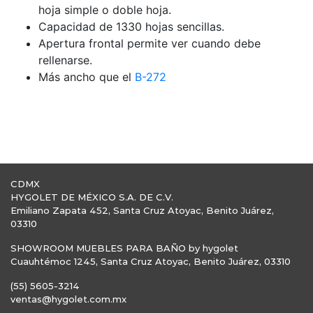
hoja simple o doble hoja.
Capacidad de 1330 hojas sencillas.
Apertura frontal permite ver cuando debe
rellenarse.
Más ancho que el
B-272
CDMX
HYGOLET DE MÉXICO S.A. DE C.V.
Emiliano Zapata 452, Santa Cruz Atoyac, Benito Juárez,
03310
SHOWROOM MUEBLES PARA BAÑO by hygolet
Cuauhtémoc 1245, Santa Cruz Atoyac, Benito Juárez, 03310
(55) 5605-3214
ventas@hygolet.com.mx