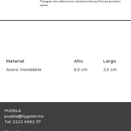
*Imagen de referencia. Características físicas pueden
variar
Material
Alto
Largo
Acero Inoxidable
6.5 cm
3.5 cm
PUEBLA
puebla@hygolet.mx
Tel: 2222 6962 37