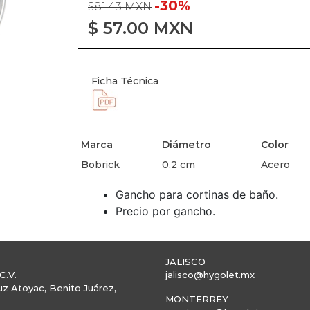
-30%
$81.43 MXN
$
57.00
MXN
Ficha Técnica
Marca
Diámetro
Color
Bobrick
0.2 cm
Acero
Gancho para cortinas de baño.
Precio por gancho.
JALISCO
C.V.
jalisco@hygolet.mx
uz Atoyac, Benito Juárez,
MONTERREY