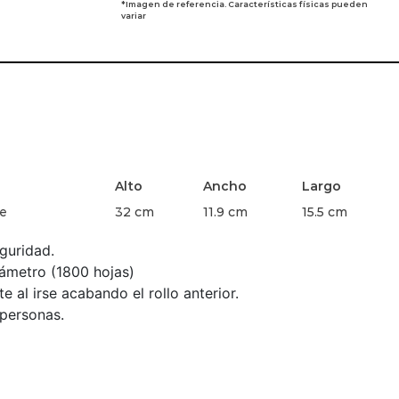
*Imagen de referencia. Características físicas pueden
variar
Alto
Ancho
Largo
le
32 cm
11.9 cm
15.5 cm
guridad.
ámetro (1800 hojas)
e al irse acabando el rollo anterior.
 personas.