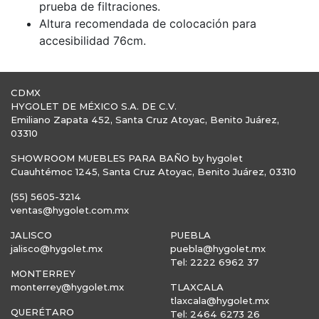
prueba de filtraciones.
Altura recomendada de colocación para
accesibilidad 76cm.
CDMX
HYGOLET DE MÉXICO S.A. DE C.V.
Emiliano Zapata 452, Santa Cruz Atoyac, Benito Juárez,
03310
SHOWROOM MUEBLES PARA BAÑO by hygolet
Cuauhtémoc 1245, Santa Cruz Atoyac, Benito Juárez, 03310
(55) 5605-3214
ventas@hygolet.com.mx
JALISCO
PUEBLA
jalisco@hygolet.mx
puebla@hygolet.mx
Tel: 2222 6962 37
MONTERREY
monterrey@hygolet.mx
TLAXCALA
tlaxcala@hygolet.mx
QUERÉTARO
Tel: 2464 6273 26