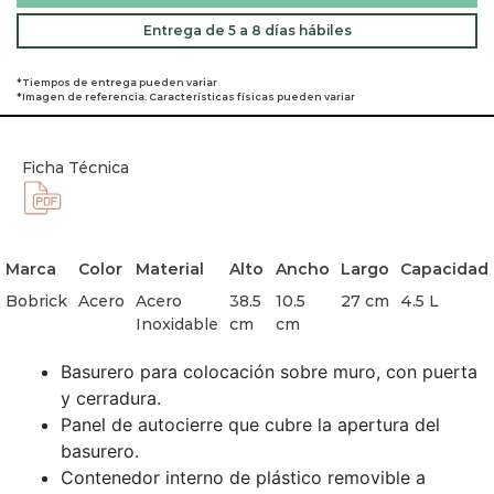
Entrega de 5 a 8 días hábiles
*Tiempos de entrega pueden variar
*Imagen de referencia. Características físicas pueden variar
Ficha Técnica
Marca
Color
Material
Alto
Ancho
Largo
Capacidad
Bobrick
Acero
Acero
38.5
10.5
27 cm
4.5 L
Inoxidable
cm
cm
Basurero para colocación sobre muro, con puerta
y cerradura.
Panel de autocierre que cubre la apertura del
basurero.
Contenedor interno de plástico removible a