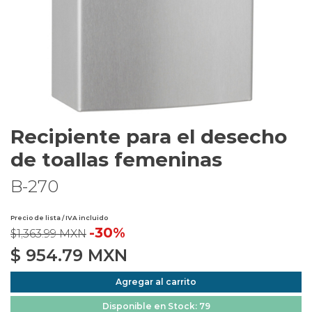
Recipiente para el desecho
de toallas femeninas
B-270
Precio de lista / IVA incluido
-30%
$1,363.99 MXN
$
954.79
MXN
Agregar al carrito
Disponible en Stock: 79