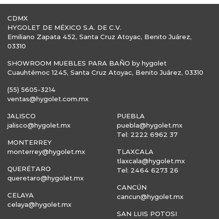
CDMX
HYGOLET DE MÉXICO S.A. DE C.V.
Emiliano Zapata 452, Santa Cruz Atoyac, Benito Juárez,
03310
SHOWROOM MUEBLES PARA BAÑO by hygolet
Cuauhtémoc 1245, Santa Cruz Atoyac, Benito Juárez, 03310
(55) 5605-3214
ventas@hygolet.com.mx
JALISCO
PUEBLA
jalisco@hygolet.mx
puebla@hygolet.mx
Tel: 2222 6962 37
MONTERREY
monterrey@hygolet.mx
TLAXCALA
tlaxcala@hygolet.mx
QUERÉTARO
Tel: 2464 6273 26
queretaro@hygolet.mx
CANCÚN
CELAYA
cancun@hygolet.mx
celaya@hygolet.mx
SAN LUIS POTOSI