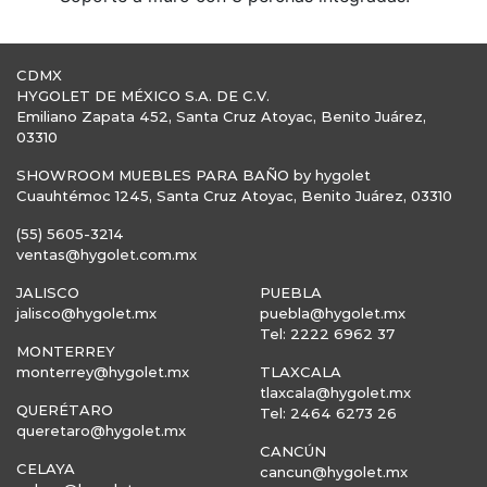
CDMX
HYGOLET DE MÉXICO S.A. DE C.V.
Emiliano Zapata 452, Santa Cruz Atoyac, Benito Juárez,
03310
SHOWROOM MUEBLES PARA BAÑO by hygolet
Cuauhtémoc 1245, Santa Cruz Atoyac, Benito Juárez, 03310
(55) 5605-3214
ventas@hygolet.com.mx
JALISCO
PUEBLA
jalisco@hygolet.mx
puebla@hygolet.mx
Tel: 2222 6962 37
MONTERREY
monterrey@hygolet.mx
TLAXCALA
tlaxcala@hygolet.mx
QUERÉTARO
Tel: 2464 6273 26
queretaro@hygolet.mx
CANCÚN
CELAYA
cancun@hygolet.mx