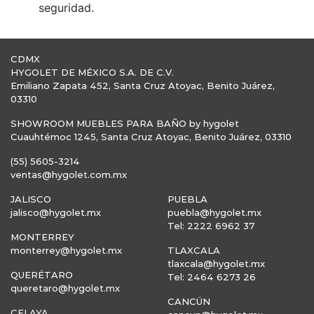
seguridad.
CDMX
HYGOLET DE MÉXICO S.A. DE C.V.
Emiliano Zapata 452, Santa Cruz Atoyac, Benito Juárez,
03310
SHOWROOM MUEBLES PARA BAÑO by hygolet
Cuauhtémoc 1245, Santa Cruz Atoyac, Benito Juárez, 03310
(55) 5605-3214
ventas@hygolet.com.mx
JALISCO
PUEBLA
jalisco@hygolet.mx
puebla@hygolet.mx
Tel: 2222 6962 37
MONTERREY
monterrey@hygolet.mx
TLAXCALA
tlaxcala@hygolet.mx
QUERÉTARO
Tel: 2464 6273 26
queretaro@hygolet.mx
CANCÚN
CELAYA