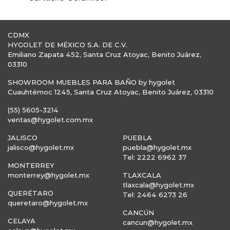
CDMX
HYGOLET DE MÉXICO S.A. DE C.V.
Emiliano Zapata 452, Santa Cruz Atoyac, Benito Juárez,
03310
SHOWROOM MUEBLES PARA BAÑO by hygolet
Cuauhtémoc 1245, Santa Cruz Atoyac, Benito Juárez, 03310
(55) 5605-3214
ventas@hygolet.com.mx
JALISCO
PUEBLA
jalisco@hygolet.mx
puebla@hygolet.mx
Tel: 2222 6962 37
MONTERREY
monterrey@hygolet.mx
TLAXCALA
tlaxcala@hygolet.mx
QUERÉTARO
Tel: 2464 6273 26
queretaro@hygolet.mx
CANCÚN
CELAYA
cancun@hygolet.mx