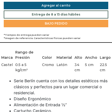
Agregar al carrito
Entrega de 8 a 15 días hábiles
BAJO PEDIDO
*Tiempos de entrega pueden variar
*Imagen de referencia. Características físicas pueden variar
Rango de
Marca
Presión
Color
Material
Alto
Ancho
Largo
Castel
0.5 a 5
Cromo
Latón
34
5 cm
22.5
kg/cm²
cm
cm
Serie Berlín cuenta con los detalles estéticos más
clásicos y perfectos para un lugar comercial o
residencial.
Diseño Ergonómico
Alimentación de Entrada ½“
Cartucho Cerámico.