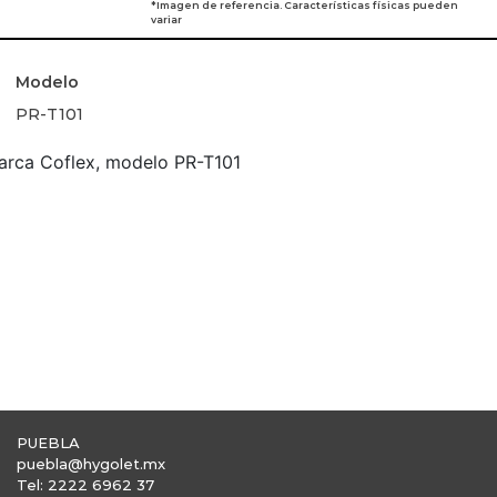
*Imagen de referencia. Características físicas pueden
variar
Modelo
PR-T101
arca Coflex, modelo PR-T101
PUEBLA
puebla@hygolet.mx
Tel: 2222 6962 37