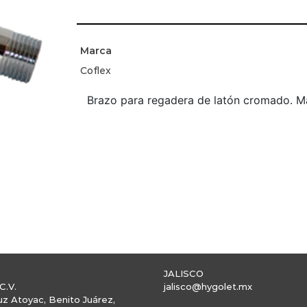
Marca
Coflex
Brazo para regadera de latón cromado. M
JALISCO
C.V.
jalisco@hygolet.mx
uz Atoyac, Benito Juárez,