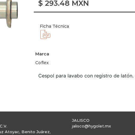
$
293.48
MXN
Ficha Técnica
Marca
Coflex
Cespol para lavabo con registro de latón
JALISCO
C.V.
jalisco@hygolet.mx
uz Atoyac, Benito Juárez,