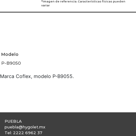
*Imagen de referencia. Características físicas pueden
variar
Modelo
P-B9050
. Marca Coflex, modelo P-B9055.
PUEBLA
puebla@hygolet.mx
Tel: 2222 6962 37