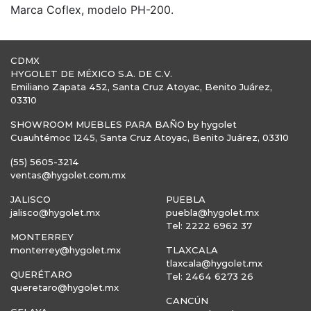
Marca Coflex, modelo PH-200.
CDMX
HYGOLET DE MÉXICO S.A. DE C.V.
Emiliano Zapata 452, Santa Cruz Atoyac, Benito Juárez,
03310
SHOWROOM MUEBLES PARA BAÑO by hygolet
Cuauhtémoc 1245, Santa Cruz Atoyac, Benito Juárez, 03310
(55) 5605-3214
ventas@hygolet.com.mx
JALISCO
PUEBLA
jalisco@hygolet.mx
puebla@hygolet.mx
Tel: 2222 6962 37
MONTERREY
monterrey@hygolet.mx
TLAXCALA
tlaxcala@hygolet.mx
QUERÉTARO
Tel: 2464 6273 26
queretaro@hygolet.mx
CANCÚN