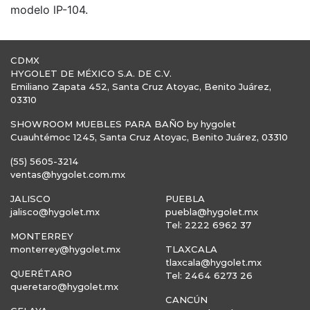
modelo lP-104.
CDMX
HYGOLET DE MÉXICO S.A. DE C.V.
Emiliano Zapata 452, Santa Cruz Atoyac, Benito Juárez,
03310
SHOWROOM MUEBLES PARA BAÑO by hygolet
Cuauhtémoc 1245, Santa Cruz Atoyac, Benito Juárez, 03310
(55) 5605-3214
ventas@hygolet.com.mx
JALISCO
PUEBLA
jalisco@hygolet.mx
puebla@hygolet.mx
Tel: 2222 6962 37
MONTERREY
monterrey@hygolet.mx
TLAXCALA
tlaxcala@hygolet.mx
QUERÉTARO
Tel: 2464 6273 26
queretaro@hygolet.mx
CANCÚN