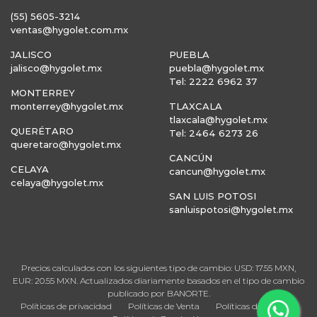
(55) 5605-3214
ventas@hygolet.com.mx
JALISCO
PUEBLA
jalisco@hygolet.mx
puebla@hygolet.mx
Tel: 2222 6962 37
MONTERREY
monterrey@hygolet.mx
TLAXCALA
tlaxcala@hygolet.mx
QUERÉTARO
Tel: 2464 6273 26
queretaro@hygolet.mx
CANCÚN
CELAYA
cancun@hygolet.mx
celaya@hygolet.mx
SAN LUIS POTOSI
sanluispotosi@hygolet.mx
Precios calculados con los siguientes tipo de cambio: USD: 17.55 MXN,
EUR: 20.55 MXN. Actualizados diariamente basados en el tipo de cambio
publicado por BANORTE.
Políticas de privacidad
Políticas de Venta
Políticas de Entrega