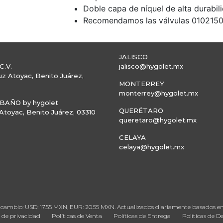
Doble capa de níquel de alta durabil
Recomendamos las válvulas 01021500 
JALISCO
C.V.
jalisco@hygolet.mx
uz Atoyac, Benito Juárez,
MONTERREY
monterrey@hygolet.mx
AÑO by hygolet
QUERÉTARO
toyac, Benito Juárez, 03310
queretaro@hygolet.mx
CELAYA
celaya@hygolet.mx
 de cambio: USD: 17.55 MXN, EUR: 20.55 MXN. Actualizados diariamente basados 
s de privacidad
Políticas de Venta
Políticas de Entrega
Políticas de D