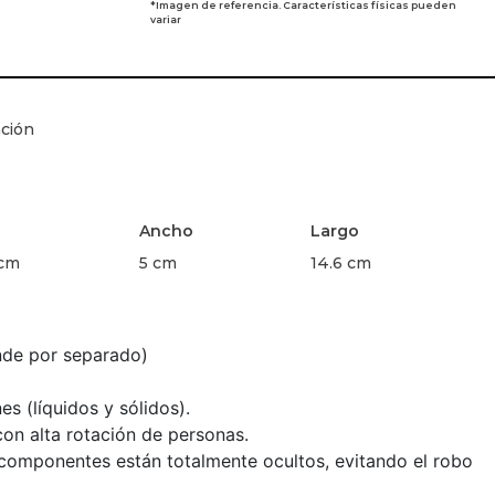
*Imagen de referencia. Características físicas pueden
variar
ación
Ancho
Largo
 cm
5 cm
14.6 cm
nde por separado)
s (líquidos y sólidos).
on alta rotación de personas.
 componentes están totalmente ocultos, evitando el robo