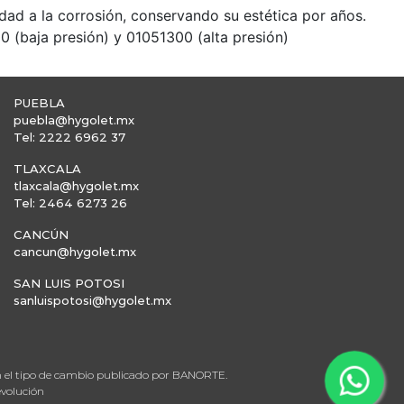
idad a la corrosión, conservando su estética por años.
(baja presión) y 01051300 (alta presión)
PUEBLA
puebla@hygolet.mx
Tel: 2222 6962 37
TLAXCALA
tlaxcala@hygolet.mx
Tel: 2464 6273 26
CANCÚN
cancun@hygolet.mx
SAN LUIS POTOSI
sanluispotosi@hygolet.mx
en el tipo de cambio publicado por BANORTE.
evolución