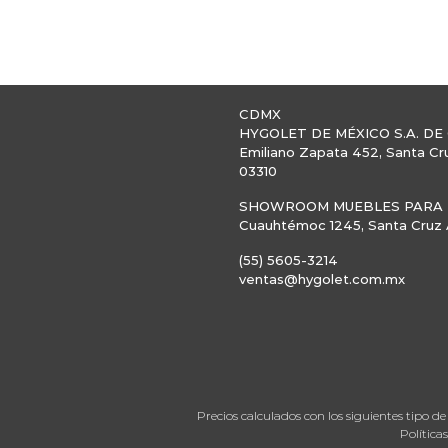
CDMX
HYGOLET DE MÉXICO S.A. DE 
Emiliano Zapata 452, Santa Cr
03310
SHOWROOM MUEBLES PARA B
Cuauhtémoc 1245, Santa Cruz A
(55) 5605-3214
ventas@hygolet.com.mx
Precios calculados con los siguientes tipo
Política