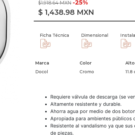
-25%
$1,918.64 MXN
$
1,438.98
MXN
Ficha Técnica
Dimensional
Instal
Marca
Color
Alto
Docol
Cromo
11.8
Requiere válvula de descarga (se ve
Altamente resistente y durable.
Ahorra agua por medio de dos botone
Apropiada para ambientes públicos c
Resistente al vandalismo ya que sus
de piezas.