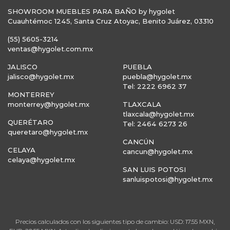
SHOWROOM MUEBLES PARA BAÑO by hygolet
Cuauhtémoc 1245, Santa Cruz Atoyac, Benito Juárez, 03310
(55) 5605-3214
ventas@hygolet.com.mx
JALISCO
PUEBLA
jalisco@hygolet.mx
puebla@hygolet.mx
Tel: 2222 6962 37
MONTERREY
monterrey@hygolet.mx
TLAXCALA
tlaxcala@hygolet.mx
QUERÉTARO
Tel: 2464 6273 26
queretaro@hygolet.mx
CANCÚN
CELAYA
cancun@hygolet.mx
celaya@hygolet.mx
SAN LUIS POTOSI
sanluispotosi@hygolet.mx
Precios calculados con los siguientes tipo de cambio: USD: 17.55 MXN,